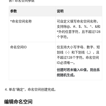
表1
通
命名空间参数
过
IAM
参数
说明
授
*命名空间名称
予
可自定义填写命名空间名称，
使
支持除@、#、$、%、^、&和
用
*外的任意字符，且不超过128
CSE
个字符。
的
命名空间ID
仅支持大小写字母、数字、短
权
划线（-）和下划线（_），且
限
不超过128个字符。命名空间
ID必须唯一。
ServiceComb
引
创建时若未输入ID值，则由系
擎
统随机生成。
Nacos
单击“确定”，命名空间创建完成。
引
擎
编辑命名空间
Nacos