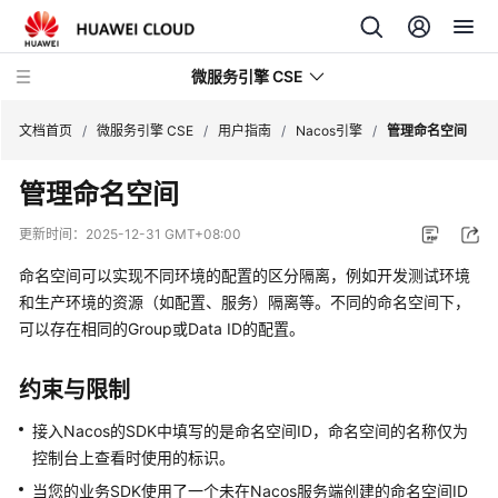
微服务引擎 CSE
文档首页
/
微服务引擎 CSE
/
用户指南
/
Nacos引擎
/
管理命名空间
管理命名空间
最
新
更新时间：
2025-12-31 GMT+08:00
动
态
命名空间可以实现不同环境的配置的区分隔离，例如开发测试环境
和生产环境的资源（如配置、服务）隔离等。不同的命名空间下，
产
可以存在相同的Group或Data ID的配置。
品
介
约束与限制
绍
接入Nacos的SDK中填写的是命名空间ID，命名空间的名称仅为
计
控制台上查看时使用的标识。
费
当您的业务SDK使用了一个未在Nacos服务端创建的命名空间ID