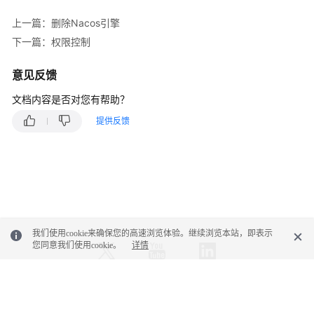
名
上一篇：删除Nacos引擎
空
下一篇：权限控制
间
意见反馈
权
限
文档内容是否对您有帮助？
控
提供反馈
制
管
理
Nacos
引
擎
服
我们使用cookie来确保您的高速浏览体验。继续浏览本站，即表示
您同意我们使用cookie。
详情
务
管
理
© 2026, 华为云计算技术有限公司及其关联公司。保留一切权利。
Nacos