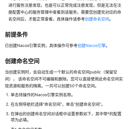
说
进行服务注册发现，也是可以正常完成注册发现，但是无法在注
明
册配置中心的服务管理中查看到该服务，需要您创建完对应的命
名空间后，才能正常查看，具体操作请参考
创建命名空间
。
快
速
入
前提条件
门
已创建Nacos引擎实例，具体操作可参考
创建Nacos引擎
。
用
户
创建命名空间
指
南
当创建实例时，会自动生成一个默认的命名空间public（保留空
间）， 该命名空间不可编辑和删除。您可以直接使用此命名空间实
使
现资源和服务的隔离。一共可以创建50个命名空间。
用
单击待操作的Nacos引擎实例名称。
CSE
前
在左侧导航栏选择“命名空间”，单击“创建命名空间”。
必
在弹出的创建命名空间对话框中设置参数如下，其中带*的配置
读
项为必填。