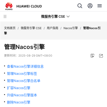
微服务引擎 CSE
文档首页
/
微服务引擎 CSE
/
用户指南
/
Nacos引擎
/
管理Nacos引
擎
最
管理Nacos引擎
新
动
更新时间：
2025-08-29 GMT+08:00
态
查看Nacos引擎详细信息
产
管理Nacos引擎标签
品
介
管理Nacos引擎白名单
绍
扩容Nacos引擎
升级Nacos引擎版本
计
费
删除Nacos引擎