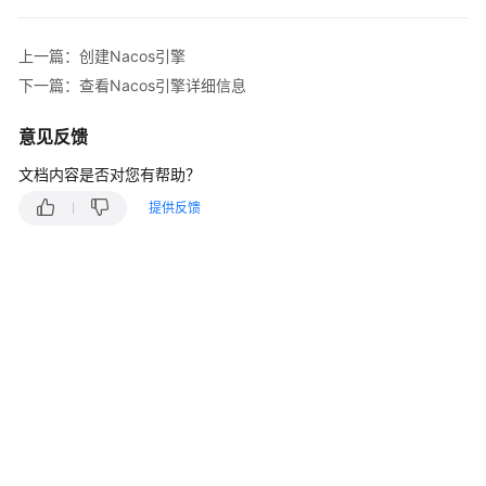
说
明
上一篇：创建Nacos引擎
快
下一篇：查看Nacos引擎详细信息
速
入
意见反馈
门
文档内容是否对您有帮助？
用
提供反馈
户
指
南
使
用
CSE
前
必
读