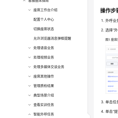
客服座席指南
座席工作台介绍
操作步
配置个人中心
外呼业
切换座席状态
选择
“
外
允许浏览器消息弹框提醒
图1
座席
处理语音业务
处理视频业务
处理多媒体交谈业务
座席其他操作
管理质检结果
典型场景介绍
单击任
查看实训任务
单击
“提
智能外呼任务