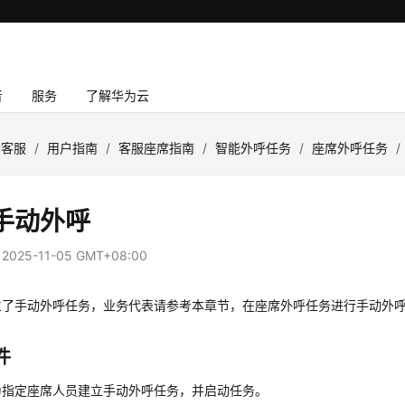
者
服务
了解华为云
云客服
/
用户指南
/
客服座席指南
/
智能外呼任务
/
座席外呼任务
/
手动外呼
：
2025-11-05 GMT+08:00
立了手动外呼任务，业务代表请参考本章节，在座席外呼任务进行手动外
件
为指定座席人员建立手动外呼任务，并启动任务。