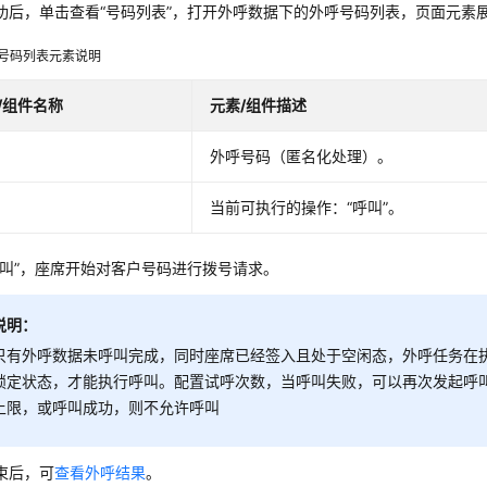
功后，单击查看
“号码列表”
，打开外呼数据下的外呼号码列表，页面元素
号码列表元素说明
/组件名称
元素/组件描述
外呼号码（匿名化处理）。
当前可执行的操作：
“呼叫”
。
叫”
，座席开始对客户号码进行拨号请求。
说明：
只有外呼数据未呼叫完成，同时座席已经签入且处于空闲态，外呼任务在
锁定状态，才能执行呼叫。配置试呼次数，当呼叫失败，可以再次发起呼
上限，或呼叫成功，则不允许呼叫
束后，可
查看外呼结果
。