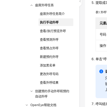
提取成
座席外呼任务
表1
外呼
座席外呼任务简介
执行手动外呼
元素
查看/执行预览外呼
号码
查看预测外呼
操作
查看预占外呼
新建预约外呼
单击
“呼
添加黑名单
更改外呼号码
查看外呼结果
创建预约手动外呼和预约
自动外呼
呼叫结
OpenEye帮助文档