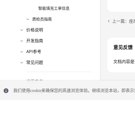
智能填充工单信息
质检员指南
上一篇：座
价格说明
开发指南
意见反馈
API参考
文档内容是
常见问题
通用参考
我们使用cookie来确保您的高速浏览体验。继续浏览本站，即表示您
责任共担
云服务等级协议（SLA）
白皮书资源
支持区域
© 2026, 华为云计算技术有限公司及其关联公司。保留一切权利。