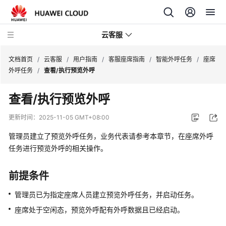
云客服
文档首页
/
云客服
/
用户指南
/
客服座席指南
/
智能外呼任务
/
座席
外呼任务
/
查看/执行预览外呼
产
查看/执行预览外呼
品
介
更新时间：
2025-11-05 GMT+08:00
绍
管理员建立了预览外呼任务，业务代表请参考本章节，在座席外呼
快
任务进行预览外呼的相关操作。
速
入
前提条件
门
管理员已为指定座席人员建立预览外呼任务，并启动任务。
用
座席处于空闲态，预览外呼配有外呼数据且已经启动。
户