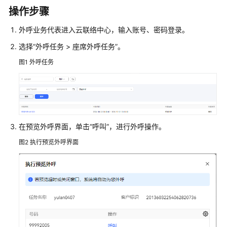
指
操作步骤
南
外呼业务代表进入云联络中心，输入账号、密码登录。
云
选择
控
“
外呼任务
>
座席外呼任务
”
。
制
图1
外呼任务
台
操
作
指
南
在预览外呼界面，单击
“呼叫”
，进行外呼操作。
租
图2
执行预览外呼界面
户
管
理
员
指
南
客