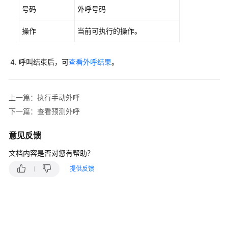
号码
外呼号码
切
操作
当前可执行的操作。
换
座
席
呼叫结束后，可
查看外呼结果
。
状
态
上一篇：执行手动外呼
允
下一篇：查看预测外呼
许
浏
览
意见反馈
器
文档内容是否对您有帮助？
消
息
提供反馈
弹
框
提
醒