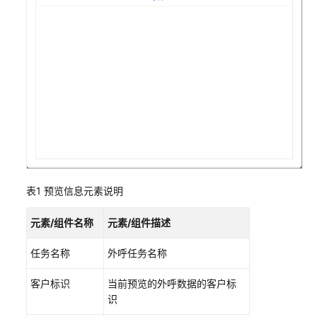
服
座
席
指
南
座
席
工
作
台
介
表1
预览信息元素说明
绍
元素/组件名称
元素/组件描述
配
置
任务名称
外呼任务名称
个
人
客户标识
当前预览的外呼数据的客户标
中
识
心