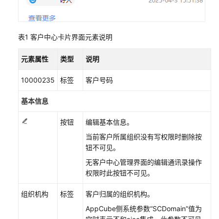
谈
业
务
表1
客户中心卡片界面元素说明
座
元素属性
类型
说明
席
其
10000235
标签
客户号码
他
操
基本信息
作
按钮
编辑基本信息。
查
当前客户所属组织没有写权限时删除按
询
钮不可见。
工
作
无客户中心管理界面的编辑通讯录操作
台
权限时此按钮不可见。
接
触
组织机构
标签
客户归属的组织机构。
记
AppCube侧系统参数“SCDomain”值为
录