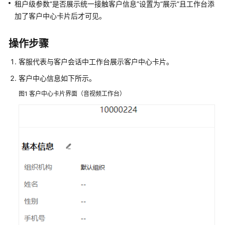
指
租户级参数“是否展示统一接触客户信息”设置为“展示”且工作台添
南
加了客户中心卡片后才可见。
云
操作步骤
控
制
客服代表与客户会话中工作台展示客户中心卡片。
台
客户中心信息如下所示。
操
作
图1
客户中心卡片界面（音视频工作台）
指
南
租
户
管
理
员
指
南
客