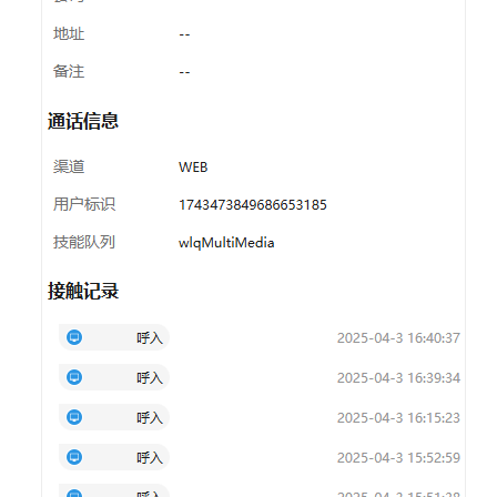
处
理
语
音
业
务
处
理
视
频
业
务
处
理
多
媒
体
交