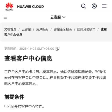
云客服
文档首页
/
云客服
/
用户指南
/
客服座席指南
/
座席其他操作
/
查看
客户中心信息
产
更新时间：
2025-11-05 GMT+08:00
品
介
查看客户中心信息
绍
工作台客户中心卡片展示基本信息、通话信息和接触记录，客服代
快
表可在与客户会话中或会话后在音视频工作台和在线交谈工作台编
速
辑客户中心基本信息。
入
门
前提条件
用
租间开启客户中心特性。
户