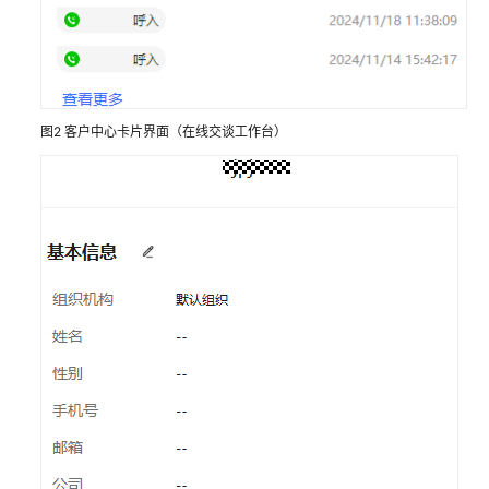
切
换
座
席
图2
客户中心卡片界面（在线交谈工作台）
状
态
允
许
浏
览
器
消
息
弹
框
提
醒