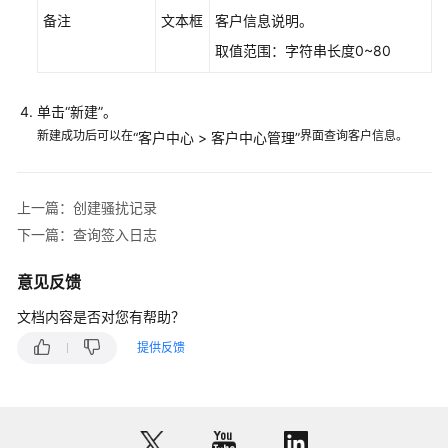
文
备注
文本框
客户信息说明。
档
取值范围：字符串长度0~80
创
建
单击“新建”。
骚
新建成功后可以在
界面查询客户信息。
“
客户中心
>
客户中心管理
”
扰
记
录
上一篇：创建骚扰记录
下一篇：查询签入日志
查
看
意见反馈
客
户
文档内容是否对您有帮助？
中
提供反馈
心
信
息
查