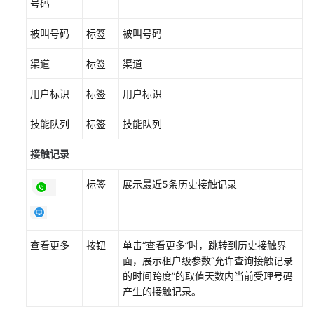
号码
因
被叫号码
标签
被叫号码
设
置
渠道
标签
渠道
在
线
用户标识
标签
用户标识
交
谈
技能队列
标签
技能队列
服
务
接触记录
时
间
标签
展示最近5条历史接触记录
配
置
个
查看更多
按钮
单击“查看更多”时，跳转到历史接触界
性
面，展示租户级参数“允许查询接触记录
化
的时间跨度”的取值天数内当前受理号码
常
产生的接触记录。
用