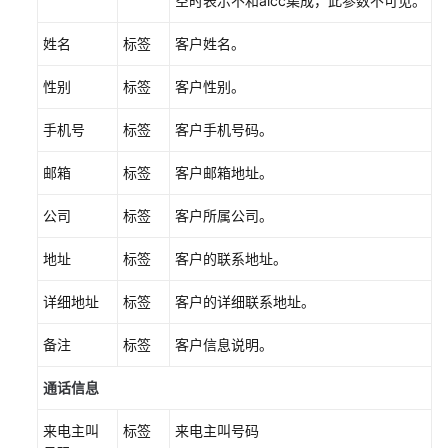
空时表示不和aicc集成，此参数不可见。
查
姓名
标签
客户姓名。
看
会
性别
标签
客户性别。
话
信
手机号
标签
客户手机号码。
息
邮箱
标签
客户邮箱地址。
设
置
公司
标签
客户所属公司。
受
理
地址
标签
客户的联系地址。
号
码
详细地址
标签
客户的详细联系地址。
设
备注
标签
客户信息说明。
置
通话信息
来
电
来电主叫
标签
来电主叫号码
原