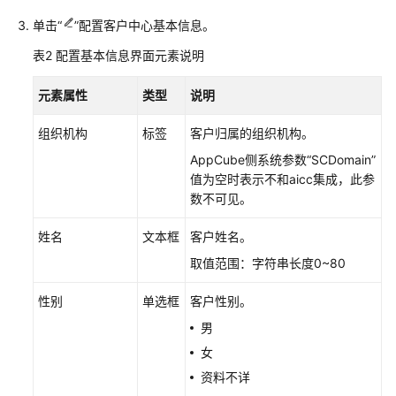
语
单击“
”配置客户中心基本信息。
发
表2
配置基本信息界面元素说明
送
通
元素属性
类型
说明
知
组织机构
标签
客户归属的组织机构。
查
AppCube侧系统参数“SCDomain”
看
值为空时表示不和aicc集成，此参
技
数不可见。
能
重
姓名
文本框
客户姓名。
设
记
取值范围：字符串长度0~80
录
性别
单选框
客户性别。
查
男
看
女
身
份
资料不详
验