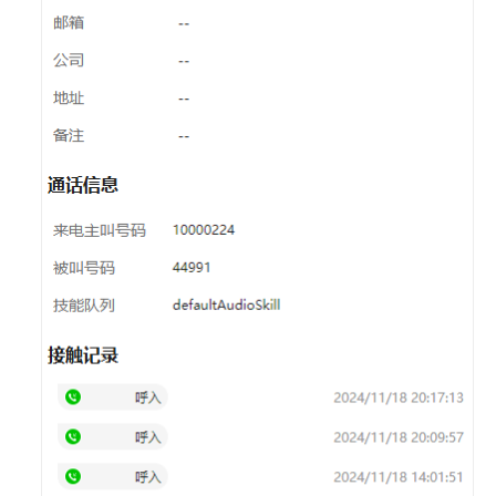
服
座
席
指
南
座
席
工
作
台
介
绍
配
置
个
人
中
心