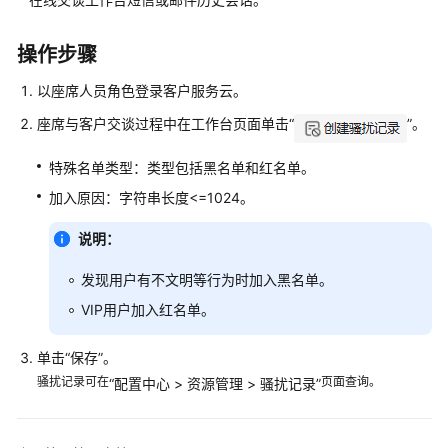
指
南
操作步骤
云
以座席人员角色登录客户服务云。
控
制
座席与客户交谈过程中在工作台页面单击“
”。
台
操
特殊名单类型：类型包括黑名单和红名单。
作
加入原因：字符串长度<=1024。
指
南
说明：
租
发现用户有不文明等行为时加入黑名单。
户
VIP用户加入红名单。
管
理
单击“保存”。
员
指
骚扰记录可在
页面查询。
“
配置中心
>
资源管理
>
骚扰记录
”
南
客