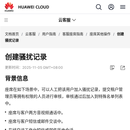
云客服
文档首页
/
云客服
/
用户指南
/
客服座席指南
/
座席其他操作
/
创建
骚扰记录
产
创建骚扰记录
品
介
更新时间：
2025-11-05 GMT+08:00
绍
背景信息
快
座席在如下场景中，可以人工把该用户加入骚扰记录，提交租户管
速
理员等拥有权限的人员进行审核，审核通过后加入到特殊名单列表
入
中。
门
座席与客户两方音视频通话中。
用
座席与客户短信或邮件交谈中。
户
在线交谈工作台短信或邮件历史会话。