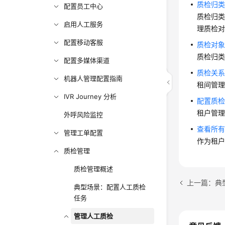
质检归
配置员工中心
质检归
启用人工服务
理质检
配置移动客服
质检对
质检归
配置多媒体渠道
质检关
机器人管理配置指南
租间管
IVR Journey 分析
配置质
租户管
外呼风险监控
查看所
管理工单配置
作为租
质检管理
质检管理概述
上一篇：典
典型场景：配置人工质检
任务
管理人工质检