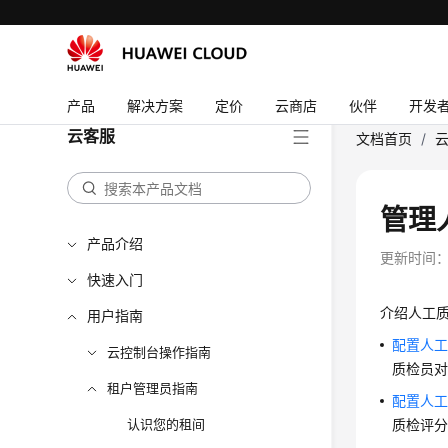
产品
解决方案
定价
云商店
伙伴
开发
云客服
文档首页
/
管理
产品介绍
更新时间
快速入门
介绍人工
用户指南
配置人
云控制台操作指南
质检员
租户管理员指南
配置人
认识您的租间
质检评