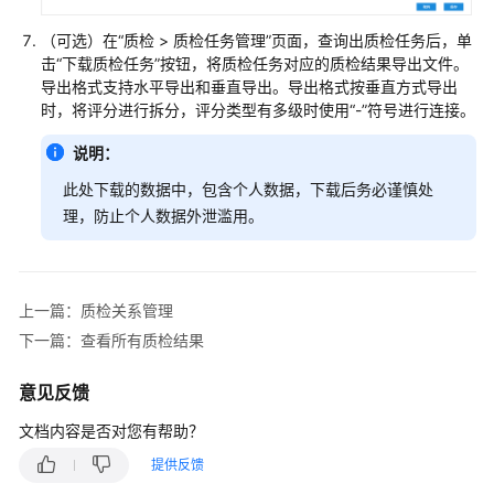
质
检
（可选）在
“
质检
>
质检任务管理
”
页面，查询出质检任务后，单
评
击“下载质检任务”按钮，将质检任务对应的质检结果导出文件。
分
导出格式支持水平导出和垂直导出。导出格式按垂直方式导出
时，将评分进行拆分，评分类型有多级时使用“-”符号进行连接。
配
说明：
置
人
此处下载的数据中，包含个人数据，下载后务必谨慎处
工
理，防止个人数据外泄滥用。
质
检
评
分
上一篇：质检关系管理
模
下一篇：查看所有质检结果
板
意见反馈
质
检
文档内容是否对您有帮助？
归
提供反馈
类