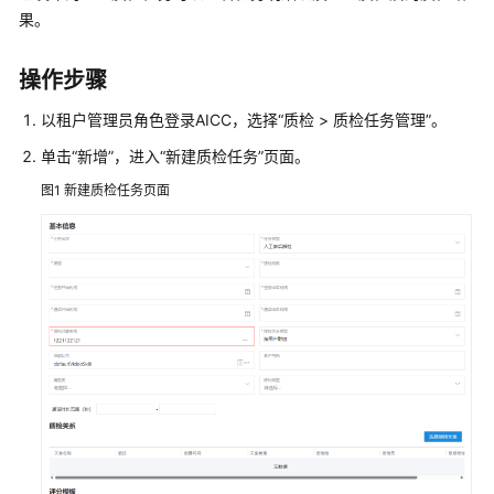
指
果。
南
操作步骤
云
控
以租户管理员角色登录
AICC
，选择
“
质检
>
质检任务管理
”
。
制
台
单击
“新增”
，进入
“新建质检任务”
页面。
操
图1
新建质检任务页面
作
指
南
租
户
管
理
员
指
南
认