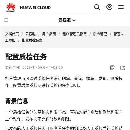
云客服
文档首页
/
云客服
/
用户指南
/
租户管理员指南
/
质检管理
/
管理人
工质检
/
配置质检任务
产
配置质检任务
品
介
更新时间：
2025-11-05 GMT+08:00
绍
租户管理员可以对质检任务进行创建、查询、编辑、发布、删除操
快
作，配置后续质检员进行质检的任务规则。
速
入
背景信息
门
一个质检任务分为草稿态和发布态，草稿态允许修改和删除和发布
用
三个动作，发布态不允许修改和删除。
户
已发布的人工质检任务可以查看任务明细以及人工质检后的质检结