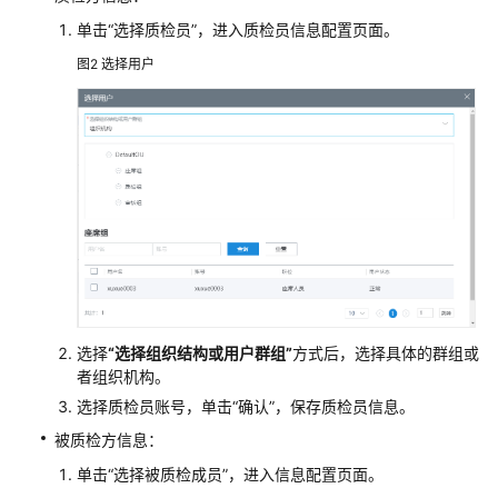
配
单击
“选择质检员”
，进入质检员信息配置页面。
置
图2
选择用户
指
南
IVR
Journey
分
析
外
呼
风
险
选择
“选择组织结构或用户群组”
方式后，选择具体的群组或
监
者组织机构。
控
选择质检员账号，单击
“确认”
，保存质检员信息。
被质检方信息：
管
理
单击
“选择被质检成员”
，进入信息配置页面。
工