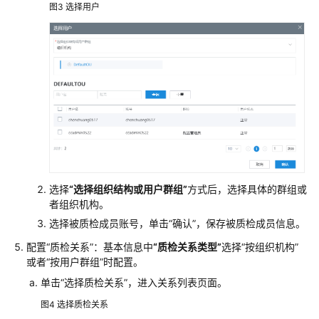
图3
选择用户
单
配
置
质
检
管
理
质
检
管
选择
“选择组织结构或用户群组”
方式后，选择具体的群组或
理
者组织机构。
概
选择被质检成员账号，单击
“确认”
，保存被质检成员信息。
述
配置
“质检关系”
：基本信息中
“质检关系类型”
选择
“按组织机构”
或者
“按用户群组”
时配置。
典
型
单击
“选择质检关系”
，进入关系列表页面。
场
图4
选择质检关系
景：