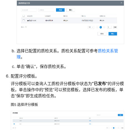
配
置
人
工
质
检
任
务
选择已配置的质检关系。质检关系配置可参考
质检关系管
理
。
管
单击
“确认”
，保存质检关系。
理
人
配置评分模板。
工
评分模板可以查询人工质检评分模板中状态为
“已发布”
的评分模
质
板，单击操作中的
“预览”
可以预览模板，选择已发布的模板，单
检
击
“保存”
即生成质检任务。
图5
选择评分模板
配
置
人
工