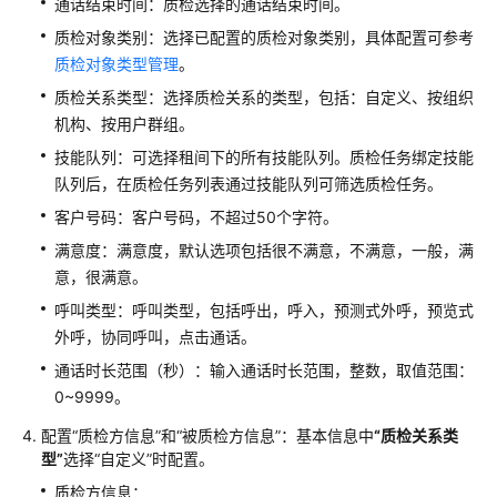
通话结束时间：质检选择的通话结束时间。
配
质检对象类别：选择已配置的质检对象类别，具体配置可参考
置
质检对象类型管理
。
移
动
质检关系类型：选择质检关系的类型，包括：自定义、按组织
客
机构、按用户群组。
服
技能队列：可选择租间下的所有技能队列。质检任务绑定技能
队列后，在质检任务列表通过技能队列可筛选质检任务。
配
客户号码：客户号码，不超过50个字符。
置
多
满意度：满意度，默认选项包括很不满意，不满意，一般，满
媒
意，很满意。
体
呼叫类型：呼叫类型，包括呼出，呼入，预测式外呼，预览式
渠
外呼，协同呼叫，点击通话。
道
通话时长范围（秒）：输入通话时长范围，整数，取值范围：
机
0~9999。
器
配置
“质检方信息”
和
“被质检方信息”
：基本信息中
“质检关系类
人
型”
选择
“自定义”
时配置。
管
理
质检方信息：