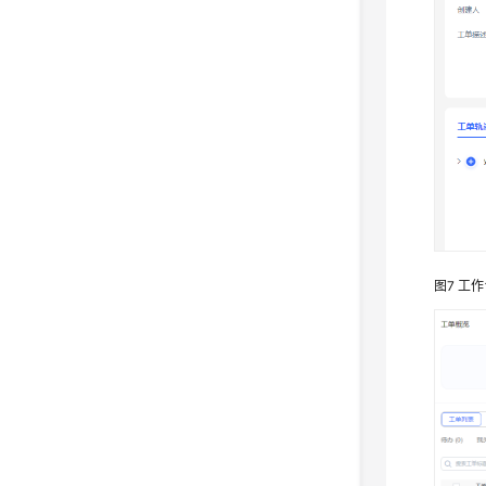
图7
工作