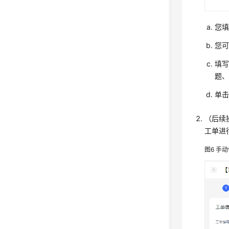
您
您
填写
题
单
（后续
工单进
图6
手动