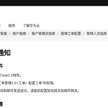
者
服务
了解华为云
云客服
/
用户指南
/
租户管理员指南
/
管理工单配置
/
管理人员指南
通知
件
ase2.0特性。
工单管理2.0>工单> 配置工单”的权限。
短信和邮件发送成功，请提前配置短信网关和邮件网关。
骤