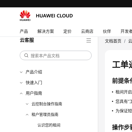
产品
解决方案
定价
云商店
伙伴
开发
云客服
文档首页
/
工单
产品介绍
前提条
快速入门
租间开启C
用户指南
您具有“
云控制台操作指南
为保证
租户管理员指南
认识您的租间
操作步