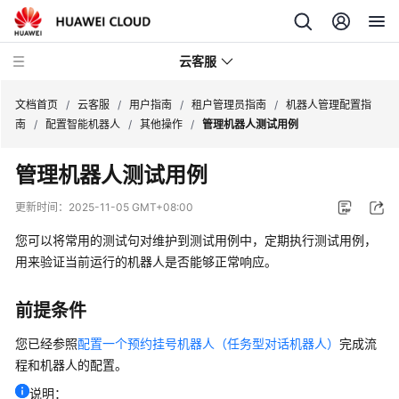
云客服
文档首页
/
云客服
/
用户指南
/
租户管理员指南
/
机器人管理配置指
南
/
配置智能机器人
/
其他操作
/
管理机器人测试用例
产
管理机器人测试用例
品
介
更新时间：
2025-11-05 GMT+08:00
绍
您可以将常用的测试句对维护到测试用例中，定期执行测试用例，
快
用来验证当前运行的机器人是否能够正常响应。
速
入
前提条件
门
您已经参照
配置一个预约挂号机器人（任务型对话机器人）
完成流
用
程和机器人的配置。
户
说明：