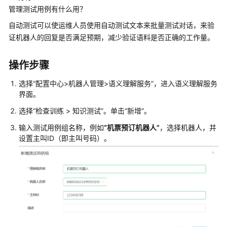
指
管理测试用例有什么用？
南
自动测试可以使运维人员使用自动测试文本来批量测试对话，来验
云
证机器人的回复是否满足预期，减少验证语料是否正确的工作量。
控
制
操作步骤
台
操
选择
“
配置中心>机器人管理>语义理解服务
”
，进入语义理解服务
作
界面。
指
选择
“
检查训练 > 知识测试
”
。单击
“新增”
。
南
输入测试用例组名称，例如
“机票预订机器人”
，选择机器人，并
租
设置主叫ID（即主叫号码）。
户
管
理
员
指
南
认