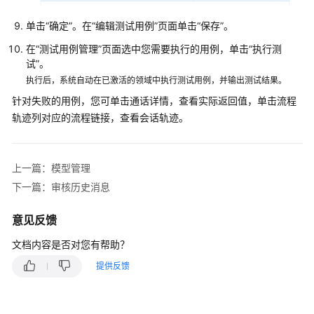
配
单击
“确定”
。在
“编辑测试用例”
页面单击
“保存”
。
置
移
在
“测试用例管理”
页面选中您需要执行的用例，单击
“执行测
动
试”
。
客
执行后，系统自动在已激活的领域中执行测试用例，并输出测试结果。
服
针对失败的用例，您可单击通话详情，查看实际返回值，单击流程
轨迹列对应的流程链接，查看会话轨迹。
配
置
多
上一篇：模型管理
媒
体
下一篇：审核历史消息
渠
道
意见反馈
文档内容是否对您有帮助？
机
器
提供反馈
人
管
理