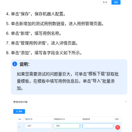
识
您
单击
“保存”
，保存机器人配置。
的
单击新增加的测试用例数链接，进入用例管理页面。
租
间
单击
“新增”
，填写用例名称。
单击
“管理用例详情”
，进入详情页面。
配
置
单击
“添加”
，填写各字段含义如下所示。
员
说明：
工
中
“模板下载”
如果您需要测试的问题量巨大，可单击
获取批
心
“导入”
量模板，在模板中填写用例信息后，单击
批量添
加。
启
用
人
工
服
务