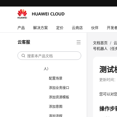
配置移动客服
配置多媒体渠道
机器人管理配置指南
产品
解决方案
定价
云商店
伙伴
开发
快速入门
配置智能机器人
云客服
文档首页
/
概述
号机器人（任
配置一个预约挂号机器
人（任务型对话机器
测试
人）
配置场景
更新时间
添加业务接口
您可以对
添加资源模板
添加意图
操作步
添加流程