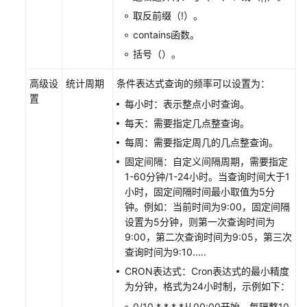
则
取反前缀（!）。
contains函数。
管
理
括号（）。
Prometheus
监
高级设
统计周期
条件表达式查询的频率可以设置为：
控
置
每小时：表示整点小时查询。
告
每天：需要指定几点整查询。
警
模
每周：需要指定周几的几点整查询。
板
固定间隔：自定义间隔周期，需要指定
1-60分钟/1-24小时。当查询时间大于1
管
小时，固定间隔时间最小取值为5分
理
钟。例如：当前时间为9:00，固定间隔
AOM
设置为5分钟，则第一次查询时间为
告
9:00，第二次查询时间为9:05，第三次
警
查询时间为9:10.....
规
CRON表达式：Cron表达式的最小精度
则
为分钟，格式为24小时制，示例如下：
0/10 * * * *从00:00开始，每隔整10