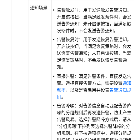
件
通知场景
告警触发时：用于发送触发告警通知。
配
开启该按钮，当满足触发条件时，会发
置
送告警通知；未开启该按钮，当满足触
AOM
发条件时，不会发送告警通知。
告
告警恢复时：用于发送恢复告警通知。
警
开启该按钮，当满足恢复策略时，会发
降
送恢复告警通知；未开启该按钮，当满
噪
足恢复策略时，不会发送恢复告警通
知。
日
直接告警：满足告警条件，直接发送告
志
警。选择直接告警方式，需要设置
通知
管
频率
，以及是否启用并设置
告警通知规
理
则
。
（新
版）
告警降噪：对告警信息自动匹配告警降
噪的分组规则后再发送告警，防止产生
日
告警风暴。选择告警降噪方式后，请从
志
“分组规则”下拉列表选择告警降噪的分
管
组规则。在下拉选项框中，选择分组规
理
则名称（此处的分组规则名称为您创建