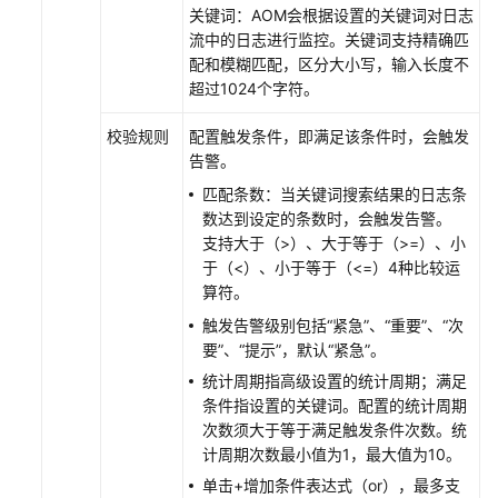
关键词：AOM会根据设置的关键词对日志
支
流中的日志进行监控。关键词支持精确匹
持
配和模糊匹配，区分大小写，输入长度不
区
超过1024个字符。
域
校验规则
配置触发条件，即满足该条件时，会触发
告警。
系
统
匹配条数：当关键词搜索结果的日志条
权
数达到设定的条数时，会触发告警。
限
支持大于（>）、大于等于（>=）、小
于（<）、小于等于（<=）4种比较运
算符。
触发告警级别包括“紧急”、“重要”、“次
要”、“提示”，默认“紧急”。
统计周期指高级设置的统计周期；满足
条件指设置的关键词。配置的统计周期
次数须大于等于满足触发条件次数。统
计周期次数最小值为1，最大值为10。
单击+增加条件表达式（or），最多支