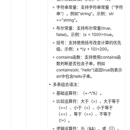
则
字符串常量：支持字符串常量（"字符
串"），例如"string"。示例：str
创
=="string"。
建
布尔常量：支持布尔常量(true、
AOM
false)。示例：(x < 100)!=true。
事
件
括号：支持使用括号改变计算的优先
告
级。示例：x *(y + 10)<200。
警
contains函数：支持使用contains函
规
数判断是否包含子串，例如
则
contains(str, "hello")返回true则表示
str中包含hello子串。
创
多表组合语法：
建
基础运算符：（+-*/%）。
AOM
日
比较运算符：大于（>）、大于等于
志
（>=）、小于（<）、小于等于
告
（<=）、等于（==）、不等于
警
（!=）。
规
逻辑运算符：与（&&）、或（||）。