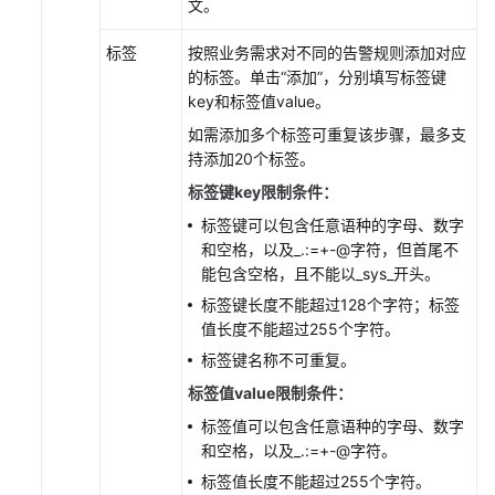
文。
局
设
标签
按照业务需求对不同的告警规则添加对应
置
的标签。单击“添加”，分别填写标签键
key和标签值value。
查
如需添加多个标签可重复该步骤，最多支
看
持添加20个标签。
AOM
标签键key限制条件：
审
计
标签键可以包含任意语种的字母、数字
事
和空格，以及_.:=+-@字符，但首尾不
件
能包含空格，且不能以_sys_开头。
标签键长度不能超过128个字符；标签
迁
值长度不能超过255个字符。
移
标签键名称不可重复。
AOM
1.0
标签值value限制条件：
数
标签值可以包含任意语种的字母、数字
据
和空格，以及_.:=+-@字符。
至
标签值长度不能超过255个字符。
AOM