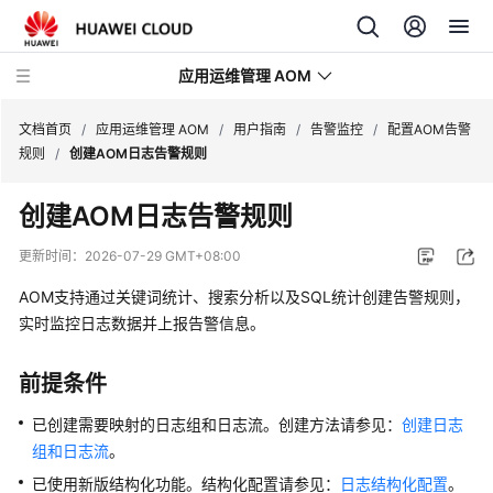
应用运维管理 AOM
文档首页
/
应用运维管理 AOM
/
用户指南
/
告警监控
/
配置AOM告警
规则
/
创建AOM日志告警规则
最
创建AOM日志告警规则
新
动
更新时间：
2026-07-29 GMT+08:00
态
AOM支持通过关键词统计、搜索分析以及SQL统计创建告警规则，
产
实时监控日志数据并上报告警信息。
品
介
前提条件
绍
已创建需要映射的日志组和日志流。创建方法请参见：
创建日志
计
组和日志流
。
费
已使用新版结构化功能。结构化配置请参见：
日志结构化配置
。