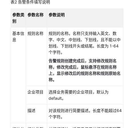
表2
告警条件填写说明
视
频
参数类
参数名称
参数说明
帮
别
助
基本信
规则名称
规则的名称。名称只支持输入英文、数
AOM
息
字、中文、中划线、下划线，且不能以中
1.0
划线、下划线开头或结尾。长度为 1-64
文
个字符。
档
告警规则创建完成后，支持修改规则名
称，修改完成后，鼠标悬浮在规则名称
更
上，显示修改后的规则名称和规则原始名
多
称。
文
档
企业项目
选择业务需要的企业项目，默认为
default。
通
描述
对该规则进行简要描述。长度不能超过64
用
个字符。
参
考