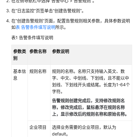
在左侧导航栏中选择“告警中心 > 告警规则”。
的
在“日志监控”页签单击“创建告警规则”。
权
限
在“创建告警规则”页面，配置告警规则相关参数，具体参数说明
如
表 告警条件填写说明
所示。
AOM
表1
告警条件填写说明
全
景
参数类
参数名称
参数说明
监
别
控
概
基本信
规则名称
规则的名称。名称只支持输入英文、数
览
息
字、中文、中划线、下划线，且不能以中
划线、下划线开头或结尾。长度为1-64个
接
字符。
入
告警规则创建完成后，支持修改规则名
AOM
称，修改完成后，鼠标悬浮在规则名称
上，显示修改后的规则名称和原始名称。
接
入
企业项目
选择业务需要的企业项目，默认为
AOM（新
default。
版）