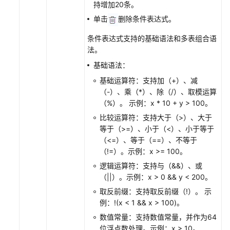
持增加20条。
警
单击
删除条件表达式。
规
则
条件表达式支持的基础语法和多表组合语
法。
AOM
基础语法：
告
警
基础运算符：支持加（+）、减
规
（-）、乘（*）、除（/）、取模运算
则
（%）。 示例：x * 10 + y > 100。
概
比较运算符：支持大于（>）、大于
述
等于（>=）、小于（<）、小于等于
（<=）、等于（==）、不等于
创
（!=）。示例：x >= 100。
建
逻辑运算符：支持与（&&）、或
AOM
（||）。示例：x > 0 && y < 200。
指
标
取反前缀：支持取反前缀（!）。 示
告
例：!(x < 1 && x > 100)。
警
数值常量：支持数值常量，并作为64
规
位浮点数处理。示例：x > 10。