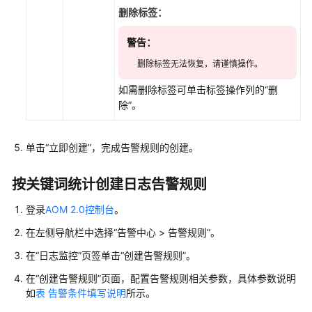
2.0
删除标签：
警告：
最
佳
删除标签无法恢复，请谨慎操作。
实
践
如需删除标签可单击标签操作列的“删
除”。
API
参
单击“立即创建”，完成告警规则的创建。
考
按关键词统计创建日志告警规则
SDK
参
登录
AOM 2.0控制台
。
考
在左侧导航栏中选择“告警中心 > 告警规则”。
常
在“日志监控”页签单击“创建告警规则”。
见
问
在“创建告警规则”页面，配置告警规则相关参数，具体参数说明
题
如
表 告警条件填写说明
所示。