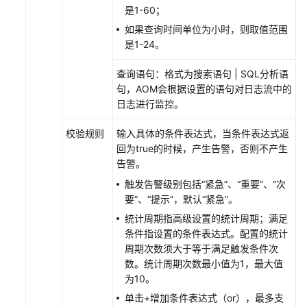
是1-60；
AOM
告
如果查询时间单位为小时，则取值范围
警
是1-24。
监
控
查询语句：格式为搜索语句 | SQL分析语
概
句，AOM会根据设置的语句对日志流中的
述
日志进行监控。
校验规则
输入具体的条件表达式，当条件表达式返
配
回为true的时候，产生告警，否则不产生
置
告警。
AOM
告
触发告警级别包括“紧急”、“重要”、“次
警
要”、“提示”，默认“紧急”。
通
统计周期指高级设置的统计周期；满足
知
条件指设置的条件表达式。配置的统计
周期次数须大于等于满足触发条件次
配
数。统计周期次数最小值为1，最大值
置
为10。
AOM
单击+增加条件表达式（or），最多支
告