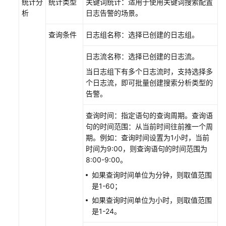
统计分
统计类型
关键词统计：适用于使用关键词搜索配置
析
日志告警的场景。
责
任
查询条件
日志组名称：选择已创建的日志组。
共
担
日志流名称：选择已创建的日志流。
当日志组下有多个日志流时，支持选择多
云
个日志流，即可批量创建搜索分析类型的
服
告警。
务
等
查询时间：指定语句的查询周期。查询语
级
句的时间范围：从当前时间往前推一个周
协
期。例如：查询时间设置为1小时，当前
议
时间为9:00，则查询语句的时间范围为
（SLA）
8:00-9:00。
如果查询时间单位为分钟，则取值范围
白
是1-60；
皮
书
如果查询时间单位为小时，则取值范围
资
是1-24。
源