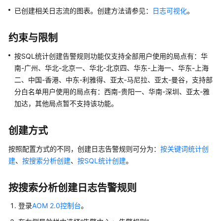
说
已创建相关日志流的图表。创建方法请参见：
日志可视化
。
明
快
约束与限制
速
入
按SQL统计创建告警规则功能仅支持全部用户使用的局点有：华
门
南-广州、华北-北京一、华北-北京四、华东-上海一、华东-上海
二、中国-香港、中东-利雅得、亚太-马尼拉、亚太-曼谷，支持部
用
分白名单用户使用的局点有：西南-贵阳一、华南-深圳、亚太-雅
户
加达，其他局点暂不支持该功能。
指
南
创建方式
通
按照配置方式的不同，创建日志告警规则可分为：
按关键词统计创
过
建
、
按搜索分析创建
、
按SQL统计创建
。
IAM
授
按搜索分析创建日志告警规则
予
使
登录
AOM 2.0控制台
。
用
AOM