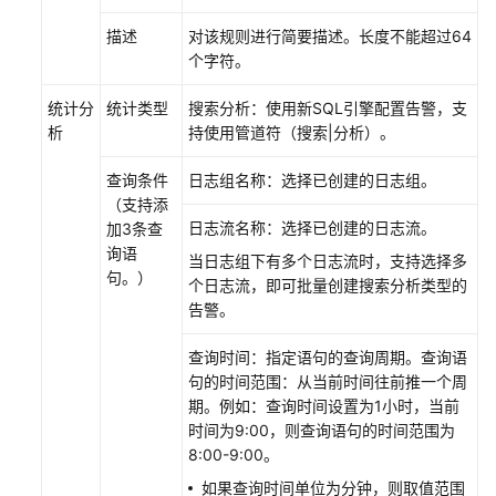
描述
对该规则进行简要描述。长度不能超过64
可
个字符。
观
测
统计分
统计类型
搜索分析：使用新SQL引擎配置告警，支
指
析
持使用管道符（搜索|分析）。
标
浏
查询条件
日志组名称：选择已创建的日志组。
览
（支持添
日志流名称：选择已创建的日志流。
加3条查
仪
询语
当日志组下有多个日志流时，支持选择多
表
句。）
个日志流，即可批量创建搜索分析类型的
盘
告警。
监
控
查询时间：指定语句的查询周期。查询语
句的时间范围：从当前时间往前推一个周
告
期。例如：查询时间设置为1小时，当前
警
时间为9:00，则查询语句的时间范围为
监
8:00-9:00。
控
如果查询时间单位为分钟，则取值范围