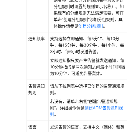
（旧
分组规则时设置的规则显示名称）。如
版）
果现有的分组规则无法满足需要，可在
单击“创建分组规则”添加分组规则，具
体操作请参见
创建分组规则
。
Prometheus
监
通知频率
支持选择立即通知、每5分钟、每10分
控
钟、每15分钟、每30分钟、每1小时、每
3小时、每6小时发送告警。
基
础
立即通知指只要产生告警就发送通知，每
设
10分钟指的是两次通知之间最小时间间隔
施
为10分钟，可避免告警轰炸。
监
控
告警通知
请从下拉列表中选择已创建的告警通知规
规则
则。
智
若没有，请单击右侧“创建告警通知规
能
则”，详细操作请见
创建AOM告警通知规
巡
则
。
检
语言
发送告警的语言，支持中文（简体）和英
全