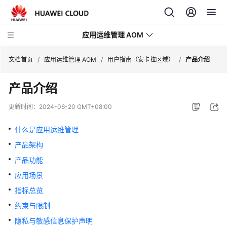
应用运维管理 AOM
文档首页
/
应用运维管理 AOM
/
用户指南（安卡拉区域）
/
产品介绍
产品介绍
最
新
更新时间：
2024-06-20 GMT+08:00
动
态
什么是应用运维管理
产品架构
产
品
产品功能
介
应用场景
绍
指标总览
计
约束与限制
费
隐私与敏感信息保护声明