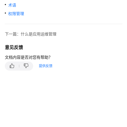
说
术语
明
权限管理
快
速
入
下一篇：什么是应用运维管理
门
意见反馈
用
文档内容是否对您有帮助？
户
指
提供反馈
南
最
佳
实
践
API
参