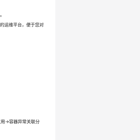
控。
一的运维平台，便于您对
。
用->容器异常关联分