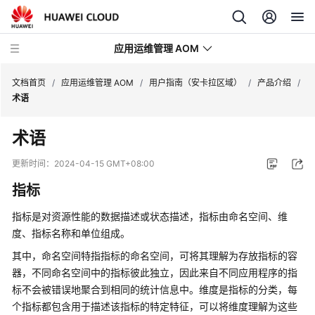
应用运维管理 AOM
文档首页
/
应用运维管理 AOM
/
用户指南（安卡拉区域）
/
产品介绍
/
术语
最
术语
新
动
更新时间：
2024-04-15 GMT+08:00
态
指标
产
指标是对资源性能的数据描述或状态描述，指标由命名空间、维
品
度、指标名称和单位组成。
介
绍
其中，命名空间特指指标的命名空间，可将其理解为存放指标的容
器，不同命名空间中的指标彼此独立，因此来自不同应用程序的指
计
标不会被错误地聚合到相同的统计信息中。维度是指标的分类，每
费
个指标都包含用于描述该指标的特定特征，可以将维度理解为这些