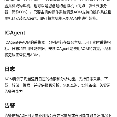
考
虚拟机或物理机，也可以是您创建的虚拟机（例如：弹性云服务
器，简称ECS）。只要主机的操作系统满足AOM支持的操作系统且
SDK
参
主机已安装ICAgent，即可将主机接入到AOM中进行监控。
考
ICAgent
常
见
ICAgent是AOM的采集器，分别运行在每台主机上用于实时采集指
问
标、日志和应用性能数据。安装ICAgent是使用AOM的前提，否则
题
将无法正常使用AOM。
视
日志
频
帮
AOM提供了海量运行日志的检索和分析功能，支持日志采集、下
助
载、转储、搜索，并提供报表分析、SQL查询、实时监控、关键词
告警等能力。
AOM
1.0
告警
文
档
告警是指AOM自身或外部服务在异常情况或在可能导致异常情况下