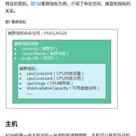
说
特征的类别。
图1
以集群指标为例，介绍了命名空间、维度和指标的
明
关系。
快
图1
集群指标
速
入
门
用
户
指
南
最
佳
实
践
API
主机
参
AOM的每一台主机对应一台虚拟机或物理机。主机可以是您自己的