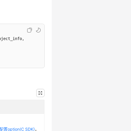
ject_info,

配置option(C SDK)
，