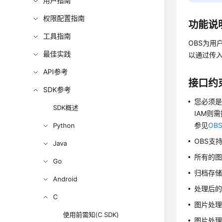
用户指南
权限配置指南
功能说
工具指南
OBS为
最佳实践
以通过传
API参考
接口约
SDK参考
您必须是
SDK概述
IAM则需
参见
OB
Python
OBS支持
Java
所有的
Go
归档存
Android
处理后的
C
图片处理
使用前需知(C SDK)
图片处