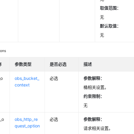
取值范围：
无
默认取值：
无
ions
称
参数类型
是否必选
描述
_o
obs_bucket_
必选
参数解释：
context
桶相关设置。
约束限制：
无
_o
obs_http_re
必选
参数解释：
quest_option
请求相关设置。