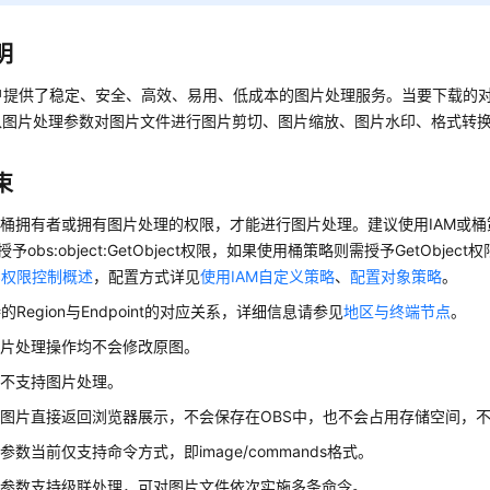
明
用户提供了稳定、安全、高效、易用、低成本的图片处理服务。当要下载的
入图片处理参数对图片文件进行图片剪切、图片缩放、图片水印、格式转
束
桶拥有者或拥有图片处理的权限，才能进行图片处理。建议使用IAM或
授予obs:object:GetObject权限，如果使用桶策略则需授予GetObj
S权限控制概述
，配置方式详见
使用IAM自定义策略
、
配置对象策略
。
的Region与Endpoint的对应关系，详细信息请参见
地区与终端节点
。
图片处理操作均不会修改原图。
储不支持图片处理。
图片直接返回浏览器展示，不会保存在OBS中，也不会占用存储空间，
参数当前仅支持命令方式，即image/commands格式。
理参数支持级联处理，可对图片文件依次实施多条命令。