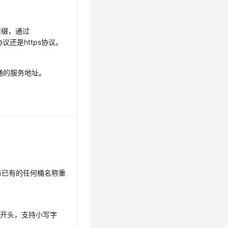
/”前缀，通过
协议还是https协议。
通的服务地址。
与已有的任何桶名称重
。
母开头，支持小写字