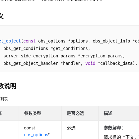
义
et_object
(
const
 obs_options *options, obs_object_info *ob
ions, 

_params,

	obs_get_object_handler *handler, 
void
 *callback_data)
;
数说明
数列表
称
参数类型
是否必选
描述
const
必选
参数解释：
obs_options
*
请求桶的上下文，