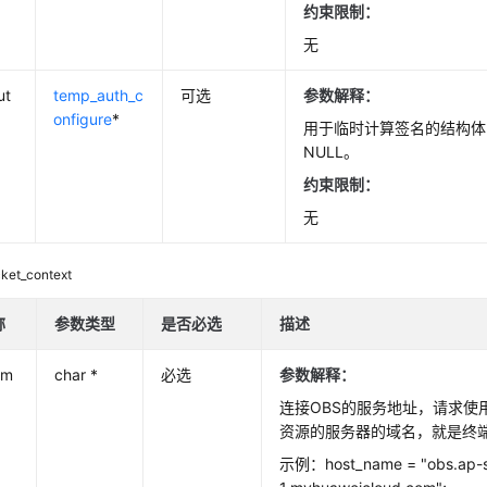
约束限制：
无
ut
temp_auth_c
可选
参数解释：
onfigure
*
用于临时计算签名的结构体
NULL。
约束限制：
无
ket_context
称
参数类型
是否必选
描述
am
char *
必选
参数解释
：
连接OBS的服务地址，请求使
资源的服务器的域名，就是终端节点
示例：host_name = "obs.ap-s