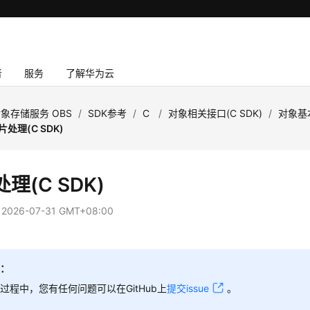
者
服务
了解华为云
象存储服务 OBS
/
SDK参考
/
C
/
对象相关接口(C SDK)
/
对象基本
片处理(C SDK)
理(C SDK)
：
2026-07-31 GMT+08:00
知：
过程中，您有任何问题可以在GitHub上
提交issue
。