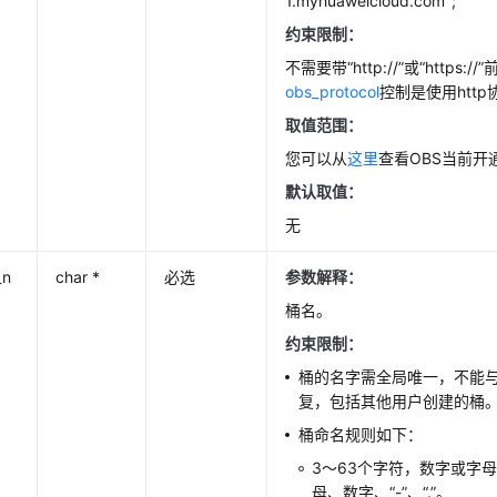
1.myhuaweicloud.com";
约束限制：
不需要带“http://”或“https:/
obs_protocol
控制是使用http
取值范围：
您可以从
这里
查看OBS当前开
默认取值：
无
_n
char *
必选
参数解释
：
桶名。
约束限制：
桶的名字需全局唯一，不能
复，包括其他用户创建的桶
桶命名规则如下：
3～63个字符，数字或字
母、数字、“-”、“.”。