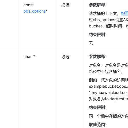
const
必选
参数解释：
obs_options
*
请求桶的上下文，
配置o
过obs_options设置A
bucket、超时时间
约束限制：
无
char *
必选
参数解释：
对象名。对象名是对
路径中不包含桶名。
例如，您对象的访问
examplebucket.obs.
1.myhuaweicloud.com
对象名为folder/test.t
约束限制：
同一个桶中存储的对
取值范围：