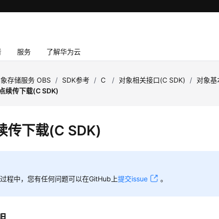
者
服务
了解华为云
象存储服务 OBS
/
SDK参考
/
C
/
对象相关接口(C SDK)
/
对象基本
点续传下载(C SDK)
传下载(C SDK)
过程中，您有任何问题可以在GitHub上
提交issue
。
明