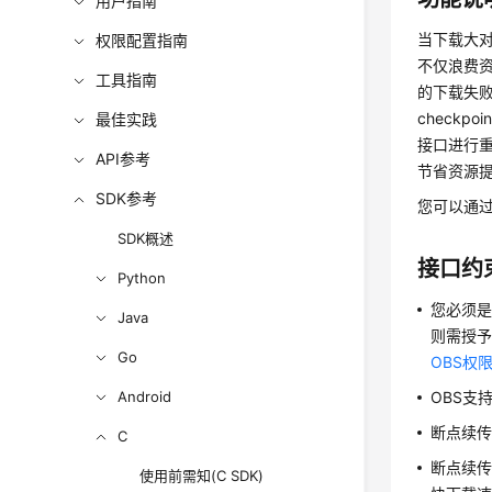
用户指南
当下载大
权限配置指南
不仅浪费
工具指南
的下载失
check
最佳实践
接口进行重
API参考
节省资源
SDK参考
您可以通过d
SDK概述
接口约
Python
您必须是
Java
则需授予o
Go
OBS权
Android
OBS支持
断点续
C
断点续
使用前需知(C SDK)