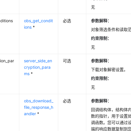
无
ditions
obs_get_condit
必选
参数解释：
ions
*
对象筛选条件和读取
约束限制：
无
ion_par
server_side_en
可选
参数解释：
cryption_para
下载对象解密设置。
ms
*
约束限制：
无
obs_download_
必选
参数解释：
file_response_h
回调结构体，结构体
andler
*
数的指针，用于设置
调函数。您可以通过
端的响应数据复制到