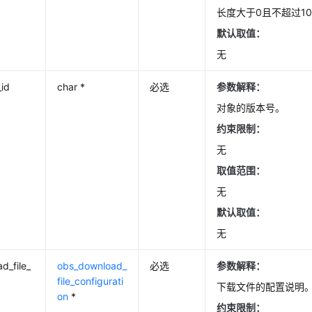
长度大于0且不超过1
默认取值：
无
_id
char *
必选
参数解释：
对象的版本号。
约束限制：
无
取值范围：
无
默认取值：
无
d_file_
obs_download_
必选
参数解释：
file_configurati
下载文件的配置说明
on
*
约束限制：