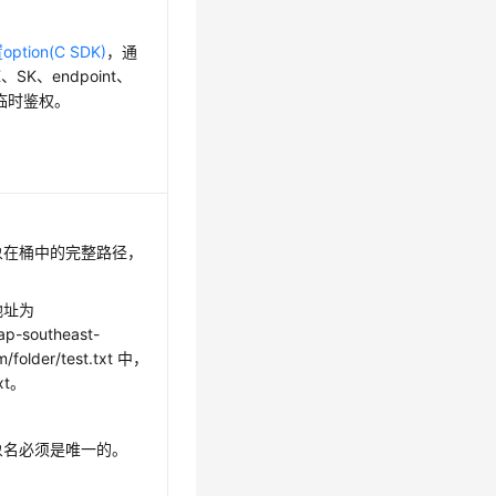
ption(C SDK)
，通
K、SK、endpoint、
、临时鉴权。
象在桶中的完整路径，
地址为
ap-southeast-
/folder/test.txt 中，
xt。
象名必须是唯一的。