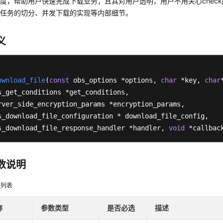
度，帮助用户快速完成下载业务；且其对用户透明，用户不用关心checkp
段任务的切分、并发下载的实现等内部细节。
义
ownload_file
(
const
 obs_options *options, 
char
 *key, 
char
s_get_conditions *get_conditions,

rver_side_encryption_params *encryption_params,

s_download_file_configuration * download_file_config,

s_download_file_response_handler *handler, 
void
 *callbac
数说明
数列表
称
参数类型
是否必选
描述