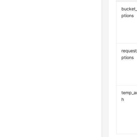
bucket
ptions
request
ptions
temp_a
h