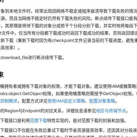
对象到本地文件时，经常出现因网络不稳定或程序崩溃导致下载失败的情
资源，而且当网络不稳定时仍然有下载失败的风险。断点续传下载接口能
败，其原理是将待下载的对象分成若干个分段分别下载，并实时地将每段
point文件中，仅当所有分段都下载成功时返回下载成功的结果，否则返回
新下载（重新下载时因为有checkpoint文件记录当前的下载进度，避
提高效率）。
ownload_file进行断点续传下载。
束
桶拥有者或拥有下载对象的权限，才能下载对象。建议使用IAM或桶策略
bs:object:GetObject权限，如果使用桶策略则需授予GetObjec
限控制概述
，配置方式详见
使用IAM自定义策略
、
配置对象策略
。
的Region与Endpoint的对应关系，详细信息请参见
地区与终端节点
。
传下载接口是利用
范围下载
特性实现的，是对范围下载的封装和加强。
传下载接口不仅能在失败后重试下载时节省资源提高效率，还因其对分段