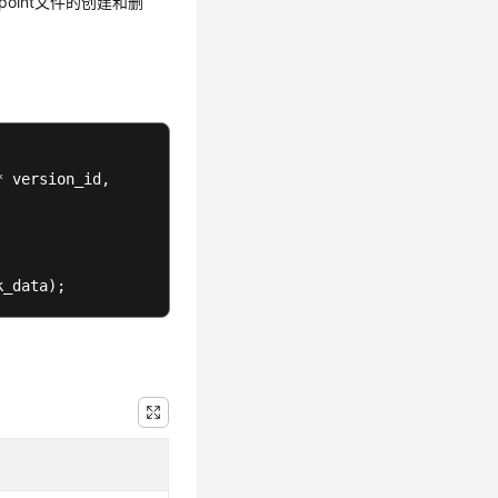
oint文件的创建和删
* version_id, 

k_data)
;