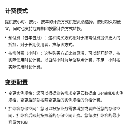
系
计费模式
统
架
提供按小时、按月、按年的计费方式供您灵活选择，使用越久越便
构
宜，同时也支持包周期和按需计费方式转换。
预付费（包年包月）：这种购买方式相对于按需付费提供更大的
GeminiDB
折扣，对于长期使用者，推荐该方式。
产
品
按需付费（小时）：这种购买方式比较灵活，可以即开即停，按
优
实际使用时长计费。以自然小时为单位整点计费，不足一小时按
势
实际使用时长计费。
典
变更配置
型
应
变更实例规格：您可以根据业务需求变更
云数据库 GeminiDB
实例
用
规格，变更后即刻按照变更后的实例规格的价格计费。
扩缩容存储空间：您可以根据业务需求增加或者降低您的存储空
产
品
间，扩缩容后即刻按照新的存储空间计费。您每次扩缩容的最小
功
容量为1GB。
能