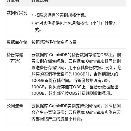
介
绍
数据库实例
按照您选择的实例规格计费。
图
针对实例提供包年包月和按需（小时）计费方
解
式。
云
数
数据库存储
按照您选择存储空间收费。
据
库
备份存储
云数据库 GeminiDB
的备份数据存储在OBS上。购
GeminiDB
（可选）
买实例存储空间后，
云数据库 GeminiDB
将同比例
赠送备份存储空间，用于存储备份数据。例如，您
什
购买的实例存储空间为100GB时，会得到赠送的
么
100GB备份存储空间。当备份数据没有超出
是
100GB，将免费存储在OBS上；当备份数据超出
云
100GB，超出部分按OBS计费规则收取费用。
数
据
公网流量
云数据库 GeminiDB
实例支持公网访问，公网访问
库
会产生带宽流量费；
云数据库 GeminiDB
实例在云
GeminiDB
内部网络产生的流量不计费。
GeminiDB