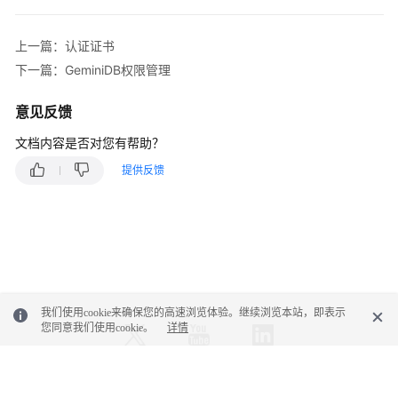
安
上一篇：认证证书
全
下一篇：GeminiDB权限管理
计
意见反馈
费
说
文档内容是否对您有帮助？
明
提供反馈
GeminiDB
权
限
管
理
我们使用cookie来确保您的高速浏览体验。继续浏览本站，即表示
区
您同意我们使用cookie。
详情
域
和
可
用