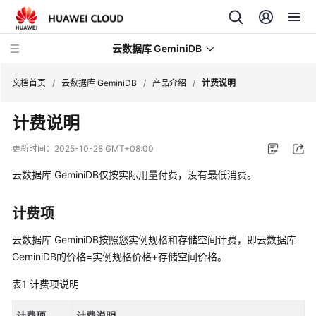
云数据库 GeminiDB
文档首页
/
云数据库 GeminiDB
/
产品介绍
/
计费说明
计费说明
最
新
更新时间：
2025-10-28 GMT+08:00
动
态
云数据库 GeminiDB
仅按实际用量付费，没有最低消费。
服
计费项
务
公
云数据库 GeminiDB
按照您实例规格和存储空间计费，即
云数据库
告
GeminiDB
的价格=实例规格价格+存储空间价格。
表1
计费项说明
产
品
计费项
计费说明