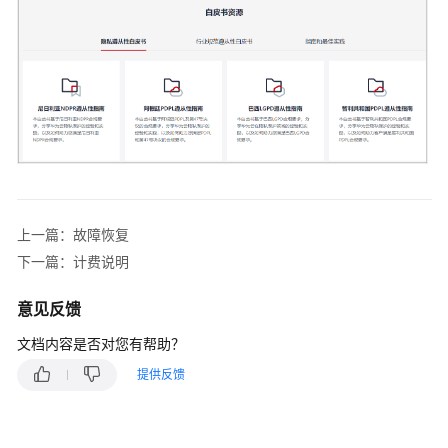
系
统
架
构
GeminiDB
产
品
优
势
上一篇：故障恢复
下一篇：计费说明
典
型
意见反馈
应
用
文档内容是否对您有帮助？
提供反馈
产
品
功
能