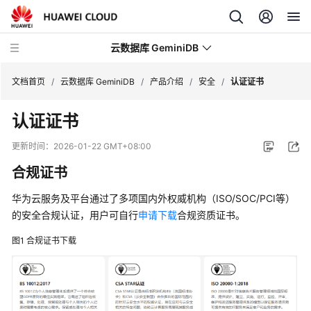
云数据库 GeminiDB
文档首页
/
云数据库 GeminiDB
/
产品介绍
/
安全
/
认证证书
认证证书
最
新
更新时间：
2026-01-22 GMT+08:00
动
合规证书
态
华为云服务及平台通过了多项国内外权威机构（ISO/SOC/PCI等）
服
的安全合规认证，用户可自行
申请下载
合规资质证书。
务
公
图1
合规证书下载
告
产
品