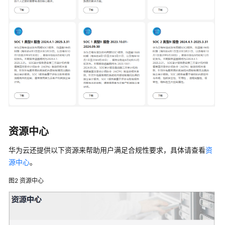
介
绍
图
解
云
数
据
库
GeminiDB
什
资源中心
么
是
华为云还提供以下资源来帮助用户满足合规性要求，具体请查看
资
云
源中心
。
数
据
图2
资源中心
库
GeminiDB
GeminiDB