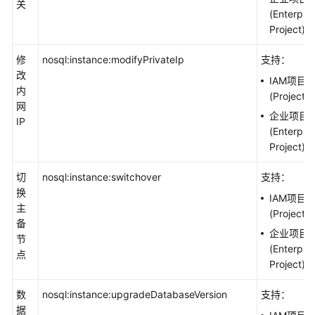
关
(Enterpris
Project)
修
nosql:instance:modifyPrivateIp
支持：
改
IAM项目
内
(Project)
网
企业项目
IP
(Enterpris
Project)
切
nosql:instance:switchover
支持：
换
IAM项目
主
(Project)
备
企业项目
节
(Enterpris
点
Project)
数
nosql:instance:upgradeDatabaseVersion
支持：
据