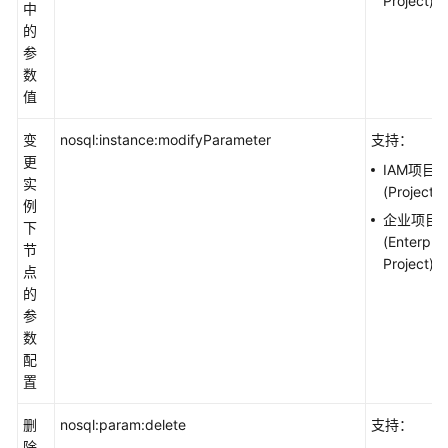
Project)
中
的
参
数
值
变
nosql:instance:modifyParameter
支持：
更
IAM项目
实
(Project)
例
企业项目
下
(Enterpris
节
Project)
点
的
参
数
配
置
删
nosql:param:delete
支持：
除