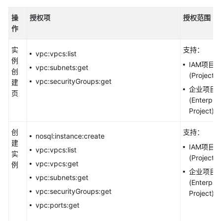
操
授权项
授权范围
作
实
支持：
vpc:vpcs:list
例
IAM项目
vpc:subnets:get
创
(Project)
vpc:securityGroups:get
建
企业项目
页
(Enterpris
Project)
创
支持：
nosql:instance:create
建
IAM项目
vpc:vpcs:list
实
(Project)
vpc:vpcs:get
例
企业项目
vpc:subnets:get
(Enterpris
vpc:securityGroups:get
Project)
vpc:ports:get