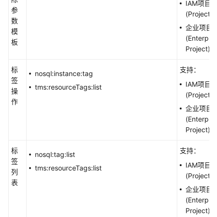
IAM项目
参
(Project)
数
企业项目
模
(Enterpris
板
Project)
标
支持：
nosql:instance:tag
签
IAM项目
tms:resourceTags:list
操
(Project)
作
企业项目
(Enterpris
Project)
标
支持：
nosql:tag:list
签
IAM项目
tms:resourceTags:list
列
(Project)
表
企业项目
(Enterpris
Project)