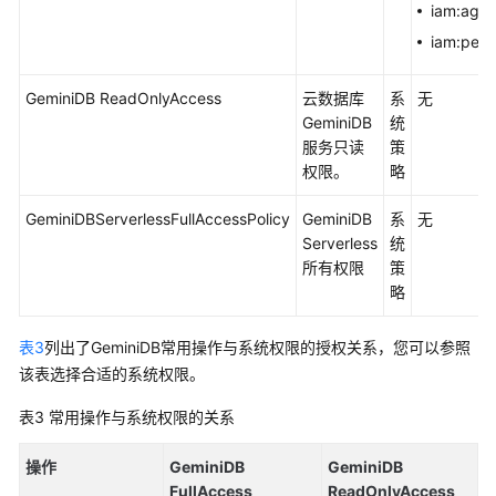
iam:agen
帮
iam:perm
助
更
GeminiDB ReadOnlyAccess
云数据库
系
无
多
GeminiDB
统
文
服务只读
策
档
权限。
略
GeminiDBServerlessFullAccessPolicy
GeminiDB
系
无
通
Serverless
统
用
所有权限
策
参
略
考
表3
列出了GeminiDB常用操作与系统权限的授权关系，您可以参照
责
该表选择合适的系统权限。
任
共
表3
常用操作与系统权限的关系
担
操作
GeminiDB
GeminiDB
云
FullAccess
ReadOnlyAccess