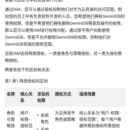
介
绍
通过IAM，您可以通过授权控制他们对华为云资源的访问范围。例
如您的员工中有负责软件开发的人员，您希望他们拥有GeminiDB的
图
使用权限，但是不希望他们拥有删除GeminiDB等高危操作的权限，
解
那么您可以使用IAM进行权限分配，通过授予用户仅能使用
云
GeminiDB，但是不允许删除GeminiDB的权限，控制他们对
数
GeminiDB资源的使用范围。
据
库
目前IAM支持两类授权，一类是角色与策略授权，另一类为身份策
GeminiDB
略授权。
两者有如下的区别和关系：
什
么
表1
表1 两类授权的区别
是
云
名称
核心关
涉及的
授权方式
适用场景
数
系
权限
据
库
角色
用户-
为主体授予
核心关系为“用户-权限-
系统
GeminiDB
与策
权限-
角色或策略
授权范围”，每个用户根
角色
略授
授权范
据所需权限和所需授权
系统
GeminiDB