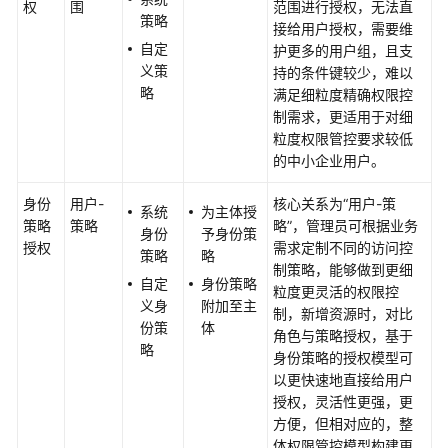
权
围
范围进行授权，无法直
策略
系
接给用户授权，需要维
统
自定
护更多的用户组，且支
架
义策
持的条件键较少，难以
构
略
满足细粒度精确权限控
制需求，更适用于对细
GeminiDB
粒度权限管控要求较低
产
的中小企业用户。
品
优
身份
用户-
核心关系为“用户-策
系统
为主体授
势
策略
策略
略”，管理员可根据业务
身份
予身份策
授权
需求定制不同的访问控
策略
略
典
制策略，能够做到更细
自定
身份策略
型
粒度更灵活的权限控
义身
附加至主
应
制，新增资源时，对比
份策
体
用
角色与策略授权，基于
略
身份策略的授权模型可
产
以更快速地直接给用户
品
授权，灵活性更强，更
功
方便，但相对应的，整
能
体权限管控模型构建更