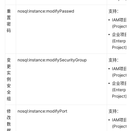
重
nosql:instance:modifyPasswd
支持：
置
IAM项目
密
(Project)
码
企业项目
(Enterpris
Project)
变
nosql:instance:modifySecurityGroup
支持：
更
IAM项目
实
(Project)
例
企业项目
安
(Enterpris
全
Project)
组
修
nosql:instance:modifyPort
支持：
改
IAM项目
数
(Project)
据