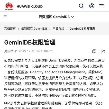
云数据库 GeminiDB
文档首页
/
云数据库 GeminiDB
/
产品介绍
/
GeminiDB权限管理
GeminiDB权限管理
最
新
更新时间：
2025-12-11 GMT+08:00
动
态
如果您需要对华为云上购买的GeminiDB资源，为企业中的员工设置
不同的访问权限，以达到不同员工之间的权限隔离，您可以使用统
服
一身份认证服务（Identity and Access Management，简称IAM）
务
进行精细的权限管理。该服务提供用户身份认证、权限分配、访问
公
控制等功能，可以帮助您安全的控制华为云资源的访问。如果华为
告
账号已经能满足您的要求，不需要通过IAM对用户进行权限管理，
您可以跳过本章节，不影响您使用GeminiDB服务的其它功能。
产
IAM是华为云提供权限管理的基础服务，无需付费即可使用，您只
品
需要为您账号中的资源进行付费。