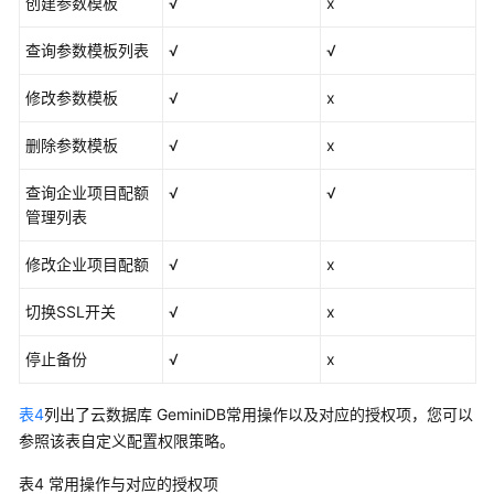
创建参数模板
√
x
查询参数模板列表
√
√
修改参数模板
√
x
删除参数模板
√
x
查询企业项目配额
√
√
管理列表
修改企业项目配额
√
x
切换SSL开关
√
x
停止备份
√
x
表4
列出了
云数据库 GeminiDB
常用操作以及对应的授权项，您可以
参照该表自定义配置权限策略。
表4
常用操作与对应的授权项