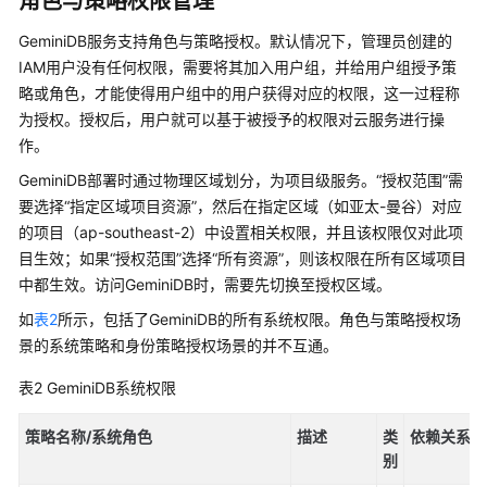
角色与策略权限管理
区
GeminiDB服务支持角色与策略授权。默认情况下，管理员创建的
IAM用户没有任何权限，需要将其加入用户组，并给用户组授予策
GeminiDB
略或角色，才能使得用户组中的用户获得对应的权限，这一过程称
与
为授权。授权后，用户就可以基于被授予的权限对云服务进行操
其
他
作。
服
GeminiDB部署时通过物理区域划分，为项目级服务。“授权范围”需
务
要选择“指定区域项目资源”，然后在指定区域（如亚太-曼谷）对应
的
的项目（ap-southeast-2）中设置相关权限，并且该权限仅对此项
关
目生效；如果“授权范围”选择“所有资源”，则该权限在所有区域项目
系
中都生效。访问GeminiDB时，需要先切换至授权区域。
GeminiDB
如
表2
所示，包括了GeminiDB的所有系统权限。角色与策略授权场
Redis
景的系统策略和身份策略授权场景的并不互通。
接
口
表2
GeminiDB系统权限
GeminiDB
策略名称/系统角色
描述
类
依赖关系
Influx
别
接