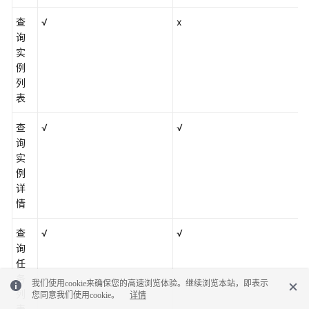
查
√
x
询
实
例
列
表
查
√
√
询
实
例
详
情
查
√
√
询
任
务
我们使用cookie来确保您的高速浏览体验。继续浏览本站，即表示
列
您同意我们使用cookie。
详情
表