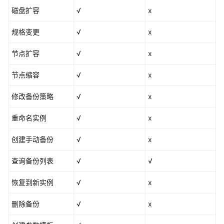
统
磁盘扩容
√
x
权
限
规格变更
√
x
节点扩容
√
x
节点缩容
√
x
修改备份策略
√
x
重命名实例
√
x
创建手动备份
√
x
查询备份列表
√
√
恢复到新实例
√
x
删除备份
√
x