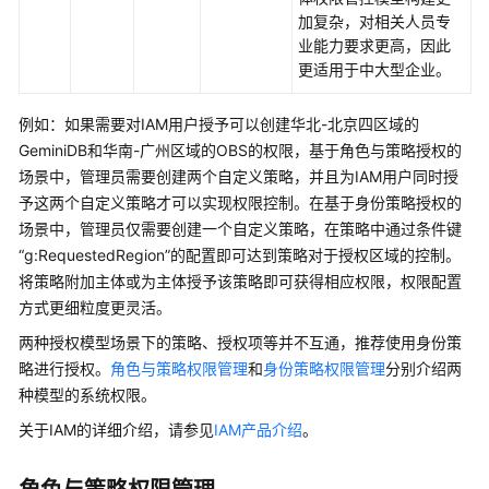
加复杂，对相关人员专
业能力要求更高，因此
安
更适用于中大型企业。
全
计
例如：如果需要对IAM用户授予可以创建华北-北京四区域的
费
GeminiDB和华南-广州区域的OBS的权限，基于角色与策略授权的
说
场景中，管理员需要创建两个自定义策略，并且为IAM用户同时授
明
予这两个自定义策略才可以实现权限控制。在基于身份策略授权的
场景中，管理员仅需要创建一个自定义策略，在策略中通过条件键
GeminiDB
“g:RequestedRegion”的配置即可达到策略对于授权区域的控制。
权
将策略附加主体或为主体授予该策略即可获得相应权限，权限配置
限
方式更细粒度更灵活。
管
理
两种授权模型场景下的策略、授权项等并不互通，推荐使用身份策
略进行授权。
角色与策略权限管理
和
身份策略权限管理
分别介绍两
区
种模型的系统权限。
域
关于IAM的详细介绍，请参见
IAM产品介绍
。
和
可
用