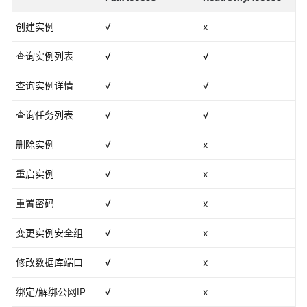
服
务
创建实例
√
x
等
级
查询实例列表
√
√
协
议
查询实例详情
√
√
（SLA）
查询任务列表
√
√
白
删除实例
√
x
皮
书
重启实例
√
x
资
源
重置密码
√
x
支
变更实例安全组
√
x
持
区
修改数据库端口
√
x
域
绑定/解绑公网IP
√
x
系