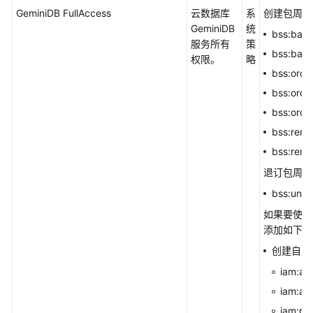
口
GeminiDB FullAccess
云数据库
系
创建包周期
GeminiDB
统
bss:bala
GeminiDB
服务所有
策
bss:bala
Cassandra
权限。
略
bss:orde
接
口
bss:orde
bss:orde
GeminiDB
bss:rene
兼
bss:rene
容
DynamoDB
退订包周期
接
bss:unsu
口
如果要使用
添加如下授
GeminiDB
HBase
创建自定
接
iam:ag
口
iam:ag
GeminiDB
iam:pe