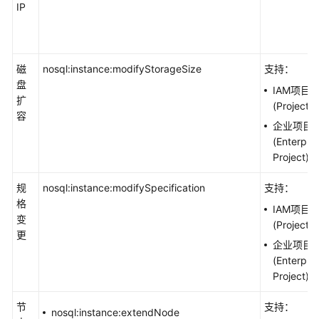
IP
磁
nosql:instance:modifyStorageSize
支持：
盘
IAM项目
扩
(Project)
容
企业项目
(Enterpris
Project)
规
nosql:instance:modifySpecification
支持：
格
IAM项目
变
(Project)
更
企业项目
(Enterpris
Project)
节
支持：
nosql:instance:extendNode