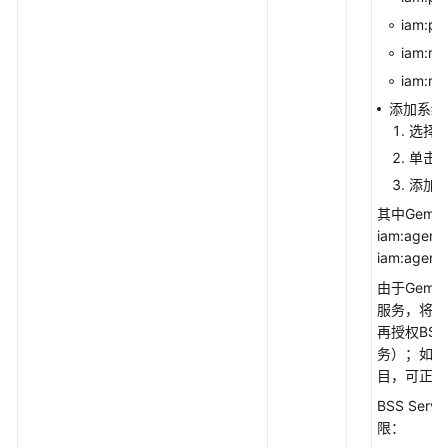
Mongo
iam:pe
接
iam:rol
口
iam:rol
技
添加系统角色：
术
选择
白
单击“
皮
添加Se
书
其中Gemini
iam:agenci
SDK
iam:agen
参
考
由于Gemin
服务，将Gem
API
再授权BSS 
参
务）；如果将G
考
目，可正常
BSS Serv
视
限：
频