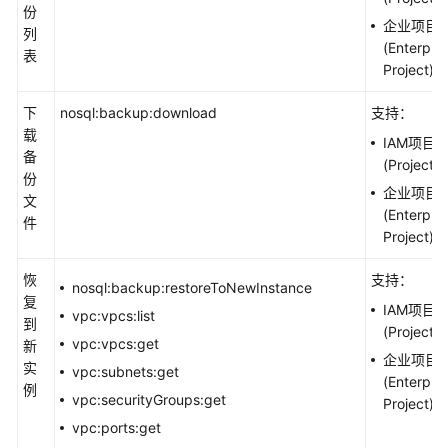
份
企业项目
列
(Enterpris
表
Project)
下
nosql:backup:download
支持：
载
IAM项目
备
(Project)
份
企业项目
文
(Enterpris
件
Project)
恢
支持：
nosql:backup:restoreToNewInstance
复
IAM项目
vpc:vpcs:list
到
(Project)
vpc:vpcs:get
新
企业项目
实
vpc:subnets:get
(Enterpris
例
vpc:securityGroups:get
Project)
vpc:ports:get