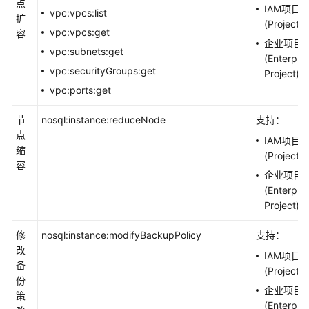
点
IAM项目
vpc:vpcs:list
扩
(Project)
vpc:vpcs:get
容
企业项目
vpc:subnets:get
(Enterpris
vpc:securityGroups:get
Project)
vpc:ports:get
节
nosql:instance:reduceNode
支持：
点
IAM项目
缩
(Project)
容
企业项目
(Enterpris
Project)
修
nosql:instance:modifyBackupPolicy
支持：
改
IAM项目
备
(Project)
份
企业项目
策
(Enterpris