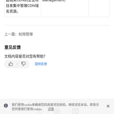
目来集中管理CDN域
产
名资源。
品
优
势
上一篇：权限管理
应
用
场
意见反馈
景
文档内容是否对您有帮助？
产
提供反馈
品
功
能
性
能
指
我们使用cookie来确保您的高速浏览体验。继续浏览本站，即表示
标
您同意我们使用cookie。
详情