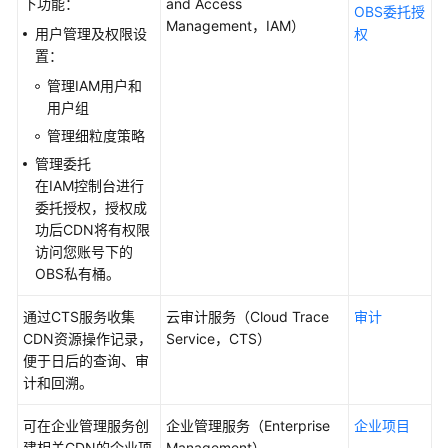
介
下功能：
and Access
OBS委托授
绍
Management，IAM）
用户管理及权限设
权
置：
什
管理IAM用户和
么
用户组
是
管理细粒度策略
华
为
管理委托
云
在IAM控制台进行
CDN
委托授权，授权成
功后CDN将有权限
工
访问您账号下的
作
OBS私有桶。
原
理
通过CTS服务收集
云审计服务（Cloud Trace
审计
CDN资源操作记录，
Service，CTS）
节
便于日后的查询、审
点
计和回溯。
分
可在企业管理服务创
布
企业管理服务（Enterprise
企业项目
建相关CDN的企业项
Management）