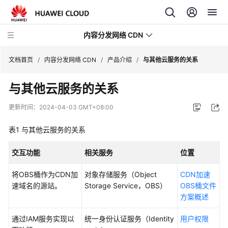
内容分发网络 CDN
文档首页
/
内容分发网络 CDN
/
产品介绍
/
与其他云服务的关系
与其他云服务的关系
最
新
更新时间：
2024-04-03 GMT+08:00
动
态
表1
与其他云服务的关系
服
交互功能
相关服务
位置
务
公
将OBS桶作为CDN加
对象存储服务（Object
CDN加速
告
速域名的源站。
Storage Service，OBS）
OBS桶文件
方案概述
产
品
通过IAM服务实现以
统一身份认证服务（Identity
用户权限