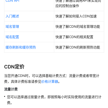
CDN API
快速了解通过调用API来实现对
产
应的控制台操作
品
入门概述
快速了解如何接入CDN加速
优
势
域名管理
快速了解CDN的域名管理功能
应
域名配置
快速了解CDN的相关配置
用
场
缓存刷新和缓存预热
快速了解CDN的刷新预热功能
景
产
品
CDN定价
功
当您开通CDN时，可以选择基础计费方式：流量计费或者带宽计
能
费，具体计费标准请参见
价格计算器
。
性
流量计费
能
您可以选择通过按量计费，即按照每小时实际使用的流量进行计
指
费。
标