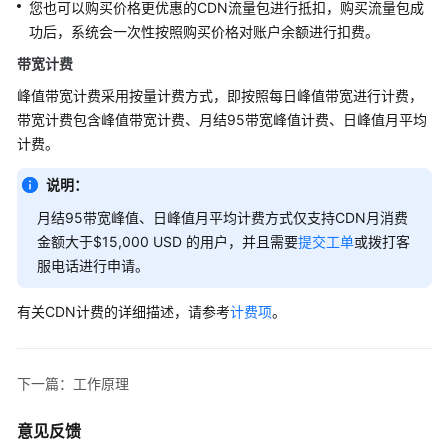
您也可以购买价格更优惠的CDN流量包进行抵扣，购买流量包成
基
功后，系统会一次性按照购买价格对账户余额进行扣费。
本
带宽计费
概
念
峰值带宽计费采用按量计费方式，即按照每日峰值带宽进行计费，
带宽计费包含峰值带宽计费、月结95带宽峰值计费、日峰值月平均
约
计费。
束
与
说明：
限
月结95带宽峰值、日峰值月平均计费方式仅支持CDN月消费
制
金额大于$15,000 USD 的用户，并且需要
提交工单
或拨打客
服电话进行申请。
安
全
有关CDN计费的详细描述，请参考
计费项
。
权
限
管
下一篇：工作原理
理
意见反馈