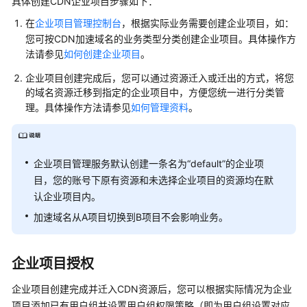
介
具体创建CDN企业项目步骤如下：
绍
在
企业项目管理控制台
，根据实际业务需要创建企业项目，如：
您可按CDN加速域名的业务类型分类创建企业项目。具体操作方
计
法请参见
如何创建企业项目
。
费
说
企业项目创建完成后，您可以通过资源迁入或迁出的方式，将您
明
的域名资源迁移到指定的企业项目中，方便您统一进行分类管
理。具体操作方法请参见
如何管理资料
。
快
速
入
企业项目管理服务默认创建一条名为“default”的企业项
门
目，您的账号下原有资源和未选择企业项目的资源均在默
认企业项目内。
用
户
加速域名从A项目切换到B项目不会影响业务。
指
南
企业项目授权
创
企业项目创建完成并迁入CDN资源后，您可以根据实际情况为企业
建
项目添加已有用户组并设置用户组权限策略（即为用户组设置对应