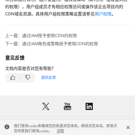
用
的权限），用户组成员才有相应权限访问或操作该企业项目内的
户
CDN域名资源。具体用户组权限策略设置请参见
并
用户权限
。
授
权
使
上一篇：通过IAM授予使用CDN的权限
用
下一篇：通过IAM角色或策略授予使用CDN的权限
CDN
意见反馈
开
通
文档内容是否对您有帮助？
CDN
提供反馈
服
务
管
理
加
速
我们使用cookie来确保您的高速浏览体验。继续浏览本站，即表示
域
© 2026, 华为云计算技术有限公司及其关联公司。保留一切权利。
您同意我们使用cookie。
详情
名