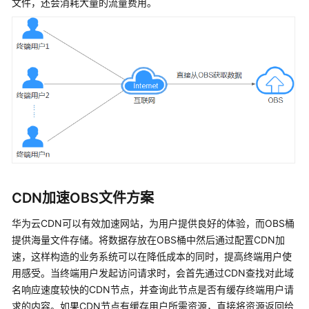
介
文件，还会消耗大量的流量费用。
绍
计
费
说
明
快
速
入
门
CDN加速OBS文件方案
用
户
华为云CDN可以有效加速网站，为用户提供良好的体验，而OBS桶
指
提供海量文件存储。将数据存放在OBS桶中然后通过配置CDN加
南
速，这样构造的业务系统可以在降低成本的同时，提高终端用户使
用感受。当终端用户发起访问请求时，会首先通过CDN查找对此域
最
名响应速度较快的CDN节点，并查询此节点是否有缓存终端用户请
佳
求的内容。如果CDN节点有缓存用户所需资源，直接将资源返回给