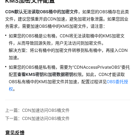
KMS加密文件配置
CDN
加
CDN默认无法读取OBS桶中的加密文件
，如果您的OBS桶存在此类
速
文件，建议您慎重开启CDN加速，避免加密对象泄露。如果您因业
访
务需求，需要加速OBS桶中的KMS加密文件，请注意：
问
如果您的OBS桶是公有桶，CDN将无法读取桶中的KMS加密文
WAF
防
件，从而导致回源失败，用户无法访问到加密文件。
护
解决方案：将公有桶中的加密文件转移到私有桶中，再接入CDN
资
加速。
源
如果您的OBS桶是私有桶，需要为“CDNAccessPrivateOBS”委托
配置
查看KMS密钥
和
加密数据密钥
权限。如此，CDN才能读取
如
OBS私有桶中的KMS加密文件并加速，配置过程详见
OBS委托授
何
权
。
设
置
缓
存
上一篇：CDN加速访问OBS桶文件
过
下一篇：CDN加速访问OBS桶文件
期
时
意见反馈