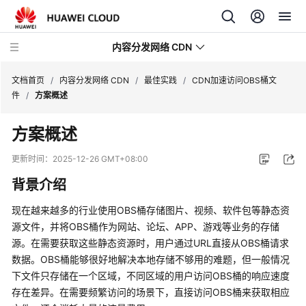
内容分发网络 CDN
文档首页
/
内容分发网络 CDN
/
最佳实践
/
CDN加速访问OBS桶文
件
/
方案概述
最
方案概述
新
动
更新时间：
2025-12-26 GMT+08:00
态
背景介绍
服
现在越来越多的行业使用OBS桶存储图片、视频、软件包等静态资
务
源文件，并将OBS桶作为网站、论坛、APP、游戏等业务的存储
公
源。在需要获取这些静态资源时，用户通过URL直接从OBS桶请求
告
数据。OBS桶能够很好地解决本地存储不够用的难题，但一般情况
下文件只存储在一个区域，不同区域的用户访问OBS桶的响应速度
产
品
存在差异。在需要频繁访问的场景下，直接访问OBS桶来获取相应