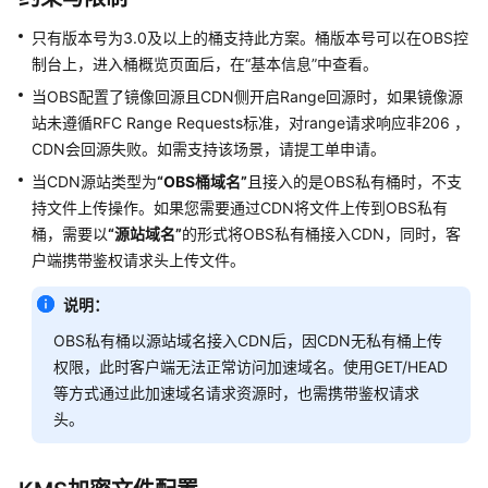
OBS
只有版本号为3.0及以上的桶支持此方案。桶版本号可以在OBS控
常
见
制台上，进入桶概览页面后，在“基本信息”中查看。
问
当OBS配置了镜像回源且CDN侧开启Range回源时，如果镜像源
题
站未遵循RFC Range Requests标准，对range请求响应非206 ，
CDN会回源失败。如需支持该场景，请提工单申请。
CDN
当CDN源站类型为
“OBS桶域名”
且接入的是OBS私有桶时，不支
加
持文件上传操作。如果您需要通过CDN将文件上传到OBS私有
速
访
桶，需要以
“源站域名”
的形式将OBS私有桶接入CDN，同时，客
问
户端携带鉴权请求头上传文件。
基
说明：
于
ECS
OBS私有桶以源站域名接入CDN后，因CDN无私有桶上传
搭
权限，此时客户端无法正常访问加速域名。使用GET/HEAD
建
等方式通过此加速域名请求资源时，也需携带鉴权请求
的
头。
网
站