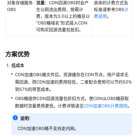
对象存储服务
流量
：CDN回源OBS时会产
具体的计费方式及
案
OBS
生公网流出费用，按需计
标准请参考OBS
计
概
费，版本为3.0以上的桶且以
费说明
。
述
“OBS桶域名”形式接入CDN
可购买回源流量包抵扣。
CDN
加
速
方案优势
访
问
低成本
OBS
CDN加速OBS桶文件后，资源缓存在CDN节点，用户请求无
桶
文
需回源，而CDN加速的费用较低，二者配合使用可以节约50%
件
到57%的带宽成本。
OBS桶提供CDN回源流量包折扣方式，使CDN从OBS桶获取
自
数据时流量费用更低，计费详情请见
CDN加速OBS计费规则
。
定
义
说明：
OBS
CDN加速OBS桶不支持走内网。
私
有