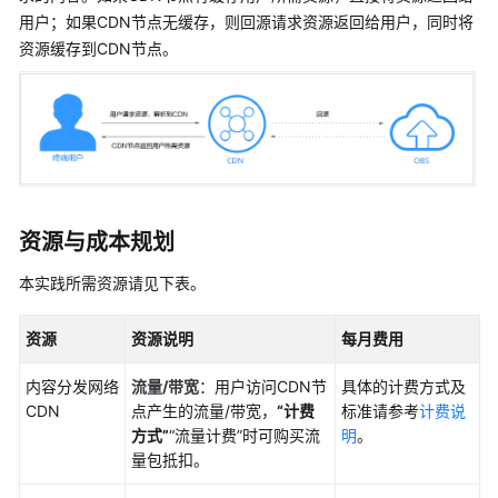
实
用户；如果CDN节点无缓存，则回源请求资源返回给用户，同时将
践
资源缓存到CDN节点。
最
佳
实
践
汇
总
资源与成本规划
CDN
加
本实践所需资源请见下表。
速
访
资源
资源说明
每月费用
问
OBS
内容分发网络
流量/带宽
：用户访问CDN节
具体的计费方式及
桶
CDN
点产生的流量/带宽，
“计费
标准请参考
计费说
文
方式”
“流量计费”
时可购买流
明
。
件
量包抵扣。
方