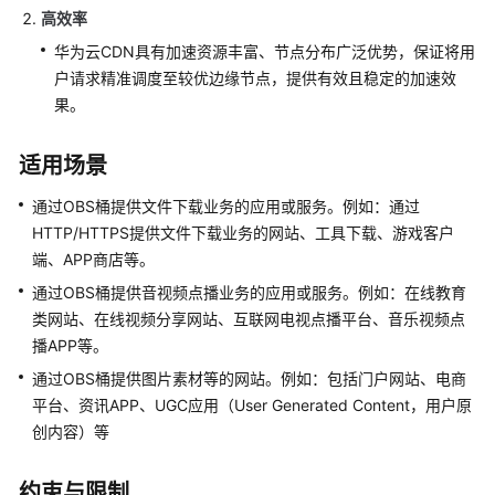
高效率
桶
策
华为云CDN具有加速资源丰富、节点分布广泛优势，保证将用
略
户请求精准调度至较优边缘节点，提供有效且稳定的加速效
配
果。
置
适用场景
多
云
通过OBS桶提供文件下载业务的应用或服务。例如：通过
存
HTTP/HTTPS提供文件下载业务的网站、工具下载、游戏客户
储
端、APP商店等。
数
据
通过OBS桶提供音视频点播业务的应用或服务。例如：在线教育
同
类网站、在线视频分享网站、互联网电视点播平台、音乐视频点
步
播APP等。
方
通过OBS桶提供图片素材等的网站。例如：包括门户网站、电商
案
平台、资讯APP、UGC应用（User Generated Content，用户原
创内容）等
CDN
加
速
约束与限制