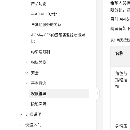
希望人员拥
产品功能
限分配，通
与AOM 1.0对比
目前IAM
与其他服务的关系
两者有如
AOM与CES的云服务监控功能对
表1
两类授
比
约束与限制
名称
指标总览
安全
角色与
策略授
基本概念
权
权限管理
隐私声明
计费说明
快速入门
身份策