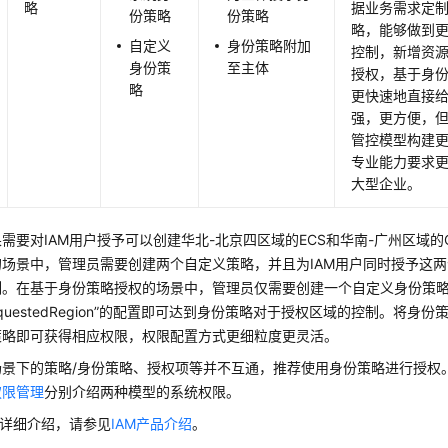
略
据业务需求定
份策略
份策略
略，能够做到
自定义
身份策略附加
控制，新增资
身份策
至主体
授权，基于身
略
更快速地直接
强，更方便，
管控模型构建
专业能力要求
大型企业。
需要对IAM用户授予可以创建华北-北京四区域的ECS和华南-广州区域的
的场景中，管理员需要创建两个自定义策略，并且为IAM用户同时授予这
制。在基于身份策略授权的场景中，管理员仅需要创建一个自定义身份策
RequestedRegion”的配置即可达到身份策略对于授权区域的控制。将
策略即可获得相应权限，权限配置方式更细粒度更灵活。
场景下的策略/身份策略、授权项等并不互通，推荐使用身份策略进行授权
权限管理
分别介绍两种模型的系统权限。
的详细介绍，请参见
IAM产品介绍
。