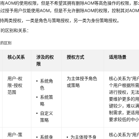
有AOM的使用权限，但是不希望其拥有删除AOM等高危操作的权限，那
过授予用户仅能使用AOM，但是不允许删除AOM的权限，控制其对AO
支持两类授权，一类是角色与策略授权，另一类为身份策略授权。
下的区别和关系：
权的区别
核心关系
涉及的权
授权方式
适用场景
限
用户-权
为主体授予角色
核心关系为“用
系统角
限-授权
或策略
个用户根据所
色
范围
进行授权，无
系统策
要维护更多的
略
键较少，难以
制需求，更适
自定义
要求较低的中
策略
用户-策
核心关系为“用
系统身
为主体授予身