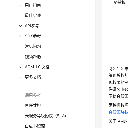
略授权
用户指南
最佳实践
API参考
SDK参考
常见问题
视频帮助
AOM 1.0 文档
例如：如果
策略授权
更多文档
现权限控
件键“g:
通用参考
予该身份
两种授权
责任共担
身份策略
云服务等级协议（SLA）
关于IAM
白皮书资源