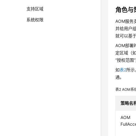
支持区域
角色与
系统权限
AOM服务
并给用户
就可以基
AOM部署
定区域（如
“授权范围
如
表2
所示
通。
表2
AOM系
策略名
AOM
FullAcc