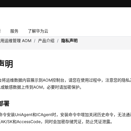
者
服务
了解华为云
用运维管理 AOM
/
产品介绍
/
隐私声明
声明
M会将运维数据内容展示到AOM控制台，请您在使用过程中，注意您的隐
私或敏感数据上传到AOM，必要时请加密保护。
部署
ux命令安装UniAgent和ICAgent时，安装命令中增加关闭历史命令，无
AK/SK和AccessCode，同时会加密存储凭证，防止凭证泄露。