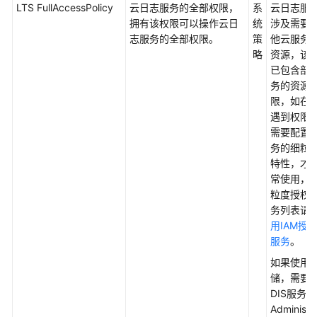
LTS FullAccessPolicy
云日志服务的全部权限，
系
云日志服
用
拥有该权限可以操作云日
统
涉及需要
户
志服务的全部权限。
策
他云服务
指
略
资源，该
南
已包含部
务的资源
最
限，如在
佳
遇到权限
实
需要配置
践
务的细粒
特性，才
开
常使用，
发
粒度授权
指
务列表请
南
用IAM授
服务
。
API
如果使用D
参
储，需要
考
DIS服务的
Administr
SDK