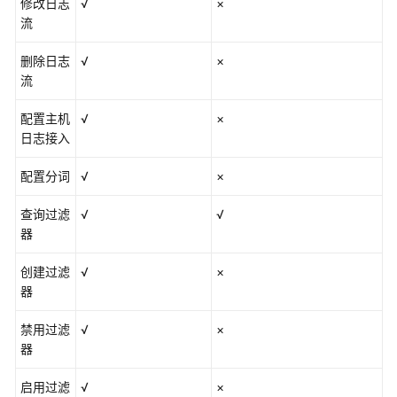
修改日志
√
×
流
删除日志
√
×
流
配置主机
√
×
日志接入
配置分词
√
×
查询过滤
√
√
器
创建过滤
√
×
器
禁用过滤
√
×
器
启用过滤
√
×