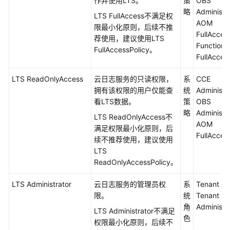
作并使用LTS。
策
OBS
用
略
Administr
LTS FullAccess不满足权
参
AOM
限最小化原则，后续不推
考
FullAcce
荐使用，建议使用LTS
Function
FullAccessPolicy。
责
FullAcces
任
共
LTS ReadOnlyAccess
云日志服务的只读权限，
系
CCE
担
拥有该权限的用户仅能查
统
Administr
看LTS数据。
策
OBS
云
略
Administr
LTS ReadOnlyAccess不
服
AOM
满足权限最小化原则，后
务
FullAcces
续不推荐使用，建议使用
等
LTS
级
ReadOnlyAccessPolicy。
协
议
LTS Administrator
云日志服务的管理员权
系
Tenant G
（SLA）
限。
统
Tenant
角
Administr
LTS Administrator不满足
白
色
权限最小化原则，后续不
皮