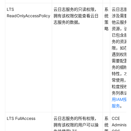
参
LTS
云日志服务的只读权限，
系
云日志服
考
ReadOnlyAccessPolicy
拥有该权限仅能查看云日
统
涉及需要
志服务的数据。
策
他云服务
常
略
资源，该
见
已包含部
问
务的资源
题
限，如在
遇到权限
更
需要配置
多
务的细粒
文
特性，才
档
常使用，
粒度授权
视
务列表请
频
用IAM授
帮
服务
。
助
LTS FullAccess
云日志服务的所有权限，
系
CCE
拥有该权限的用户可以操
统
Administr
通