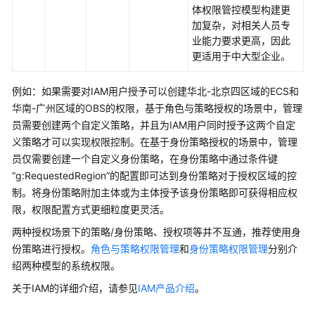
体权限管控模型构建更
管
加复杂，对相关人员专
理
业能力要求更高，因此
更适用于中大型企业。
隐
私
例如：如果需要对IAM用户授予可以创建华北-北京四区域的ECS和
与
华南-广州区域的OBS的权限，基于角色与策略授权的场景中，管理
敏
员需要创建两个自定义策略，并且为IAM用户同时授予这两个自定
感
信
义策略才可以实现权限控制。在基于身份策略授权的场景中，管理
息
员仅需要创建一个自定义身份策略，在身份策略中通过条件键
保
“g:RequestedRegion”的配置即可达到身份策略对于授权区域的控
护
制。将身份策略附加主体或为主体授予该身份策略即可获得相应权
声
限，权限配置方式更细粒度更灵活。
明
两种授权场景下的策略/身份策略、授权项等并不互通，推荐使用身
份策略进行授权。
角色与策略权限管理
和
身份策略权限管理
分别介
基
绍两种模型的系统权限。
本
概
关于IAM的详细介绍，请参见
IAM产品介绍
。
念