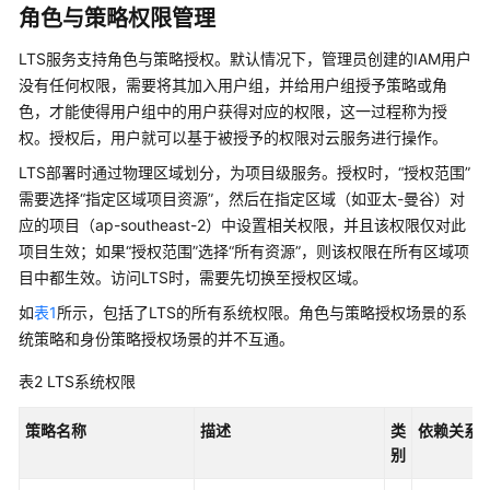
角色与策略权限管理
与
其
LTS服务支持角色与策略授权。默认情况下，管理员创建的IAM用户
他
没有任何权限，需要将其加入用户组，并给用户组授予策略或角
云
色，才能使得用户组中的用户获得对应的权限，这一过程称为授
服
权。授权后，用户就可以基于被授予的权限对云服务进行操作。
务
的
LTS部署时通过物理区域划分，为项目级服务。授权时，“授权范围”
关
需要选择“指定区域项目资源”，然后在指定区域（如亚太-曼谷）对
系
应的项目（ap-southeast-2）中设置相关权限，并且该权限仅对此
项目生效；如果“授权范围”选择“所有资源”，则该权限在所有区域项
计
目中都生效。访问LTS时，需要先切换至授权区域。
费
说
如
表1
所示，包括了LTS的所有系统权限。角色与策略授权场景的系
明
统策略和身份策略授权场景的并不互通。
表2
LTS系统权限
快
速
策略名称
描述
类
依赖关系
入
别
门