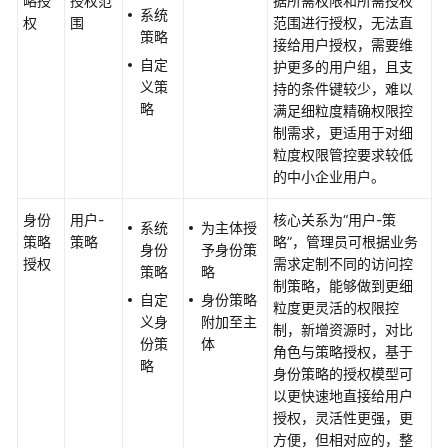
略授
授权范
据所需权限和所需授权
系统
品
权
围
范围进行授权，无法直
策略
功
接给用户授权，需要维
自定
能
护更多的用户组，且支
义策
持的条件键较少，难以
略
满足细粒度精确权限控
应
制需求，更适用于对细
用
粒度权限管控要求较低
场
的中小企业用户。
景
身份
用户-
核心关系为“用户-策
安
系统
为主体授
策略
策略
略”，管理员可根据业务
全
身份
予身份策
授权
需求定制不同的访问控
策略
略
制策略，能够做到更细
约
自定
身份策略
粒度更灵活的权限控
束
义身
附加至主
制，新增资源时，对比
与
份策
体
角色与策略授权，基于
限
略
身份策略的授权模型可
制
以更快速地直接给用户
授权，灵活性更强，更
权
方便，但相对应的，整
限