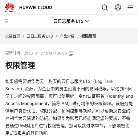
云日志服务 LTS
文档首页
/
云日志服务 LTS
/
产品介绍
/
权限管理
更新时间：
2026-01-27 GMT+08:00
最
新
权限管理
动
态
如果您需要对华为云上购买的云日志服务LTS（Log Tank
Service）资源，为企业中的员工设置不同的访问权限，以达到不同
功
员工之间的权限隔离，您可以使用统一身份认证服务（Identity and
能
Access Management，简称IAM）进行精细的权限管理。该服务提
总
览
供用户身份认证、权限分配、访问控制等功能，可以帮助您安全的
控制华为云资源的访问。如果华为账号已经能满足您的要求，不需
产
要通过IAM对用户进行权限管理，您可以跳过本章节，不影响您使
品
用LTS服务的其它功能。