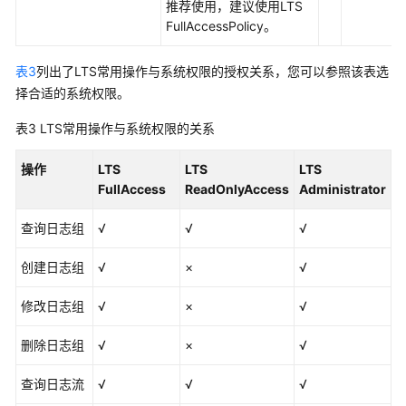
推荐使用，建议使用LTS
书
FullAccessPolicy。
资
源
表3
列出了LTS常用操作与系统权限的授权关系，您可以参照该表选
支
择合适的系统权限。
持
表3
LTS常用操作与系统权限的关系
区
域
操作
LTS
LTS
LTS
FullAccess
ReadOnlyAccess
Administrator
系
统
查询日志组
√
√
√
权
限
创建日志组
√
×
√
修改日志组
√
×
√
删除日志组
√
×
√
查询日志流
√
√
√