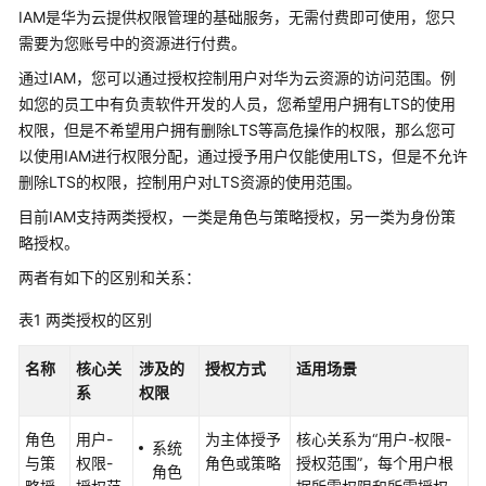
介
IAM是华为云提供权限管理的基础服务，无需付费即可使用，您只
绍
需要为您账号中的资源进行付费。
图
通过IAM，您可以通过授权控制用户对华为云资源的访问范围。例
解
如您的员工中有负责软件开发的人员，您希望用户拥有LTS的使用
云
权限，但是不希望用户拥有删除LTS等高危操作的权限，那么您可
日
以使用IAM进行权限分配，通过授予用户仅能使用LTS，但是不允许
志
删除LTS的权限，控制用户对LTS资源的使用范围。
服
目前IAM支持两类授权，一类是角色与策略授权，另一类为身份策
务
略授权。
什
两者有如下的区别和关系：
么
是
表1
两类授权的区别
云
日
名称
核心关
涉及的
授权方式
适用场景
志
系
权限
服
务
角色
用户-
为主体授予
核心关系为“用户-权限-
系统
与策
权限-
角色或策略
授权范围”，每个用户根
角色
产