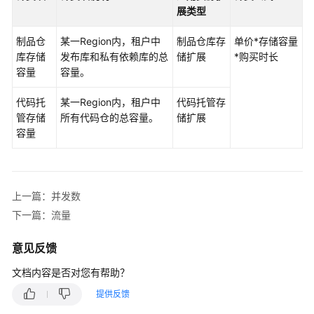
费
展类型
概
述
制品仓
某一Region内，租户中
制品仓库存
单价*存储容量
库存储
发布库和私有依赖库的总
储扩展
*购买时长
计
容量
容量。
费
模
代码托
某一Region内，租户中
代码托管存
式
管存储
所有代码仓的总容量。
储扩展
容量
计
费
项
上一篇：并发数
人
下一篇：流量
数
意见反馈
并
发
文档内容是否对您有帮助？
数
提供反馈