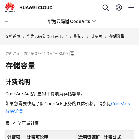
华为云码道 CodeArts
文档首页
/
华为云码道 CodeArts
/
计费说明
/
计费项
/
存储容量
更新时间：
2025-07-01 GMT+08:00
产
品
存储容量
介
绍
计费说明
计
CodeArts存储扩展的计费项为存储容量。
费
如果您需要快速了解CodeArts服务的具体价格，请参见
CodeArts
说
价格详情
。
明
表1
存储容量计费
CodeArts
计
计费项
计费项说明
适用资源扩
计费公式