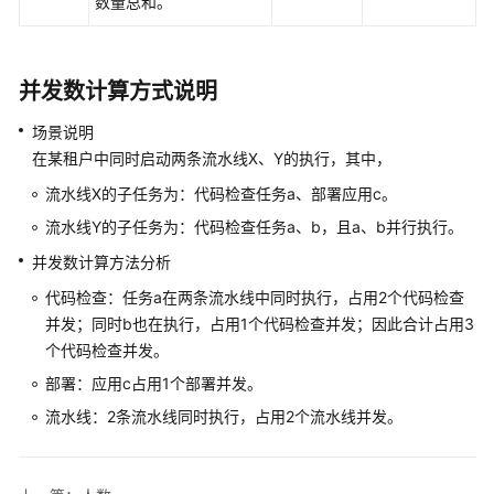
数量总和。
存
储
容
量
并发数计算方式说明
流
场景说明
量
在某租户中同时启动两条流水线X、Y的执行，其中，
流水线X的子任务为：代码检查任务a、部署应用c。
执
流水线Y的子任务为：代码检查任务a、b，且a、b并行执行。
行
时
并发数计算方法分析
长
代码检查：任务a在两条流水线中同时执行，占用2个代码检查
并发；同时b也在执行，占用1个代码检查并发；因此合计占用3
续
个代码检查并发。
费
部署：应用c占用1个部署并发。
费
流水线：2条流水线同时执行，占用2个流水线并发。
用
账
单