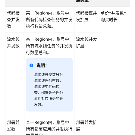
费
概
代码检
某一Region内，账号中
代码检查并
单价*并发数*
述
查并发
所有代码检查任务的并发
发扩展
购买时长
数
执行数量总和。
计
费
流水线
某一Region内，账号中
流水线并发
模
并发数
所有流水线任务的并发执
扩展
式
行数量总和。
计
说明：
费
项
流水线并发数只对
流水线任务有效，
流水线中代码检
人
查、部署等子任务
数
消耗对应服务的并
发数。
并
发
部署并
数
某一Region内，账号中
部署并发扩
发数
所有部署应用的并发执行
展