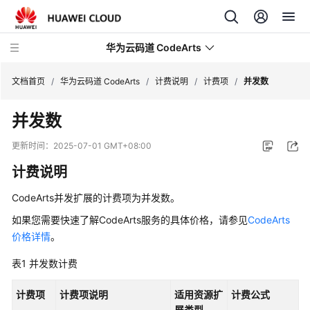
华为云码道 CodeArts
文档首页
/
华为云码道 CodeArts
/
计费说明
/
计费项
/
并发数
并发数
产
品
更新时间：
2025-07-01 GMT+08:00
介
计费说明
绍
CodeArts并发扩展的计费项为并发数。
计
费
如果您需要快速了解CodeArts服务的具体价格，请参见
CodeArts
说
价格详情
。
明
表1
并发数计费
CodeArts
计费项
计费项说明
适用资源扩
计费公式
计
展类型