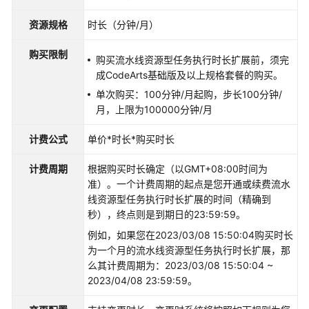
费
概
资源规格
时长（分钟/月）
述
购买限制
购买流水线资源型任务执行时长扩展前，须完
计
成CodeArts基础版及以上规格套餐的购买。
费
模
单次购买：100分钟/月起购，步长100分钟/
式
月，上限为100000分钟/月
计费公式
单价*时长*购买时长
CodeArts
计
计费周期
根据购买时长确定（以GMT+08:00时间为
费
准）。一个计费周期的起点是您开通或续费流水
模
线资源型任务执行时长扩展的时间（精确到
式
秒），终点则是到期日的23:59:59。
概
述
例如，如果您在2023/03/08 15:50:04购买时长
为一个月的流水线资源型任务执行时长扩展，那
CodeArts
么其计费周期为：2023/03/08 15:50:04 ~
套
2023/04/08 23:59:59。
餐