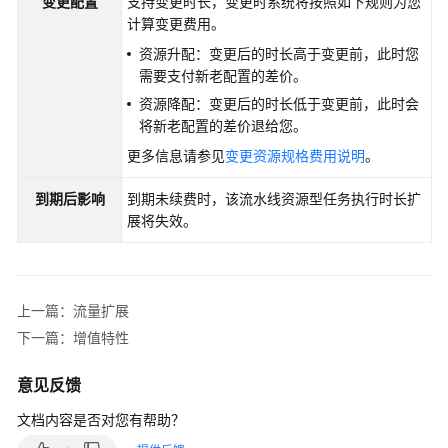
变更配置
支持变更时长，变更时系统将按照如下规则为您
资
计算变更费用。
源
资源升配：变更后的时长高于变更前，此时您
扩
需要支付新老配置的差价。
展
资源降配：变更后的时长低于变更前，此时会
将新老配置的差价退给您。
并
更多信息请参见
变更资源规格费用说明
。
发
扩
到期后影响
到期未续费时，该流水线资源型任务执行时长扩
展
展将失效。
存
储
扩
上一篇：流量扩展
展
下一篇：增值特性
流
量
意见反馈
扩
文档内容是否对您有帮助？
展