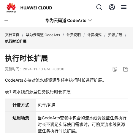
华为云码道 CodeArts
文档首页
/
华为云码道 CodeArts
/
计费说明
/
计费模式
/
资源扩展
/
执行时长扩展
产
执行时长扩展
品
介
更新时间：
2024-11-13 GMT+08:00
绍
CodeArts支持对流水线资源型任务执行时长进行扩展。
计
表1
流水线资源型任务执行时长扩展
费
说
计费方式
包年/包月
明
适用场景
当CodeArts套餐中包含的流水线资源型任务执行
CodeArts
时长不满足实际使用需求时，可购买流水线资源
计
型任务执行时长扩展。