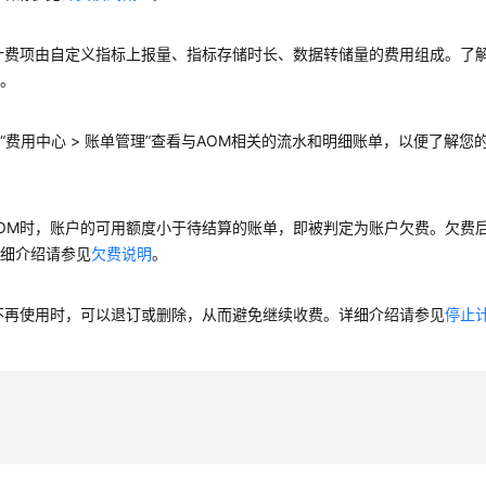
计费项由自定义指标上报量、指标存储时长、数据转储量的费用组成。了
项
。
单
“费用中心 > 账单管理”查看与AOM相关的流水和明细账单，以便了解
OM时，账户的可用额度小于待结算的账单，即被判定为账户欠费。欠费
详细介绍请参见
欠费说明
。
费
不再使用时，可以退订或删除，从而避免继续收费。详细介绍请参见
停止