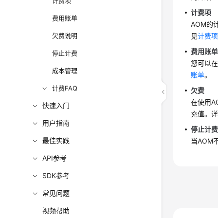
计费项
计费项
费用账单
AOM的
欠费说明
见
计费
费用账
停止计费
您可以在
成本管理
账单
。
计费FAQ
欠费
在使用A
快速入门
充值。
用户指南
停止计
最佳实践
当AOM
API参考
SDK参考
常见问题
视频帮助