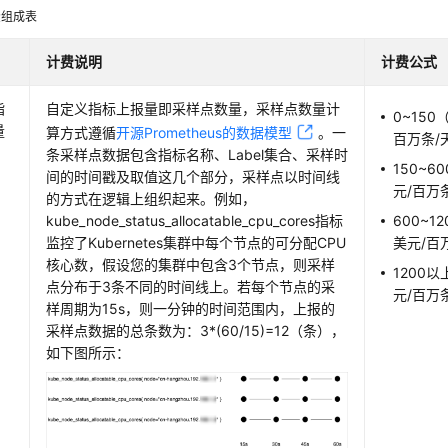
费组成表
计费说明
计费公式
指
自定义指标上报量即采样点数量，采样点数量计
0~150
量
算方式遵循
开源Prometheus的数据模型
。一
百万条/
条采样点数据包含指标名称、Label集合、采样时
150~6
间的时间戳及取值这几个部分，采样点以时间线
元/百万
的方式在逻辑上组织起来。例如，
kube_node_status_allocatable_cpu_cores指标
600~1
监控了Kubernetes集群中每个节点的可分配CPU
美元/百
核心数，假设您的集群中包含3个节点，则采样
1200
点分布于3条不同的时间线上。若每个节点的采
元/百万
样周期为15s，则一分钟的时间范围内，上报的
采样点数据的总条数为：3*(60/15)=12（条），
如下图所示：