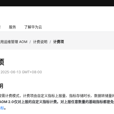
者
服务
了解华为云
用运维管理 AOM
/
计费说明
/
计费项
项
：
2025-06-13 GMT+08:00
明
供按需计费模式，计费项由自定义指标上报量、指标存储时长、数据转储量
AOM 2.0仅对上报的自定义指标计费。对上报任意数量的基础指标都是
指标
。