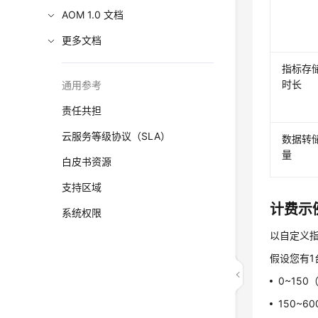
AOM 1.0 文档
更多文档
指标存
时长
通用参考
责任共担
云服务等级协议（SLA）
数据转
量
白皮书资源
支持区域
计费示
系统权限
以自定义
假设您有1
0~150
150~6