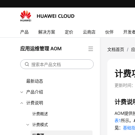
产品
解决方案
定价
云商店
伙伴
开发
应用运维管理 AOM
文档首页
/
应
计费
最新动态
更新时间
产品介绍
计费说
计费说明
AOM提
计费概述
表1
所示。
计费模式
见：
基础