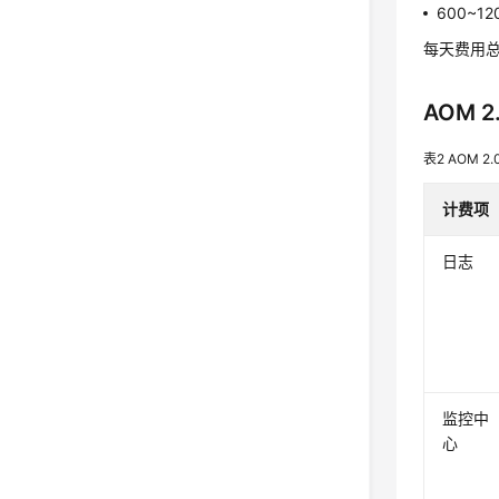
600~1
每天费用总计为
AOM 
表2
AOM 2
计费项
日志
监控中
心