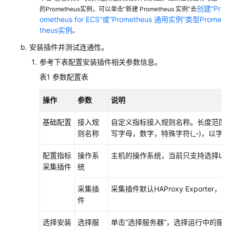
考
创建“Pr
的Prometheus实例，可以单击“新建 Prometheus 实例”去
ometheus for ECS”或“Prometheus 通用实例”类型Prome
SDK
theus实例
。
参
考
安装插件并测试连通性。
参考下表配置安装插件相关参数信息。
常
表1
参数配置表
见
问
操作
参数
说明
题
基础配置
接入规
自定义指标接入规则名称。长度范围为
视
则名称
写字母，数字，特殊字符(_-)，以字
频
帮
配置指标
操作系
主机的操作系统，当前只支持选择Lin
助
采集插件
统
AOM
采集插
采集插件默认HAProxy Exporte
1.0
件
文
档
选择安装
选择服
单击“选择服务器”，选择运行中的服