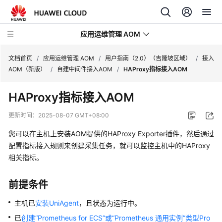
应用运维管理 AOM
文档首页
/
应用运维管理 AOM
/
用户指南（2.0）（吉隆坡区域）
/
接入
AOM（新版）
/
自建中间件接入AOM
/
HAProxy指标接入AOM
最
HAProxy指标接入AOM
新
动
更新时间：
2025-08-07 GMT+08:00
态
您可以在主机上安装AOM提供的HAProxy Exporter插件，然后通过
产
配置指标接入规则来创建采集任务，就可以监控主机中的HAProxy
品
相关指标。
介
绍
前提条件
计
主机已
安装UniAgent
，且状态为运行中。
费
已
创建“Prometheus for ECS”或“Prometheus 通用实例”类型Pro