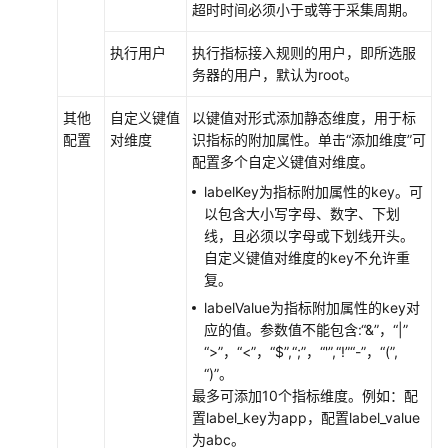
超时时间必须小于或等于采集周期。
授
予
执行用户
执行指标接入规则的用户，即所选服
使
务器的用户，默认为root。
用
AOM
其他
自定义键值
以键值对形式添加静态维度，用于标
的
配置
对维度
识指标的附加属性。单击“添加维度”可
权
配置多个自定义键值对维度。
限
labelKey为指标附加属性的key。可
以包含大小写字母、数字、下划
AOM
线，且必须以字母或下划线开头。
全
自定义键值对维度的key不允许重
景
复。
监
控
labelValue为指标附加属性的key对
概
应的值。参数值不能包含:“&”，“|”
览
“>”，“<”，“$”,“;”，“'”,“!”“-”，“(”,
“)”。
最多可添加10个指标维度。例如：配
接
置label_key为app，配置label_value
入
为abc。
AOM