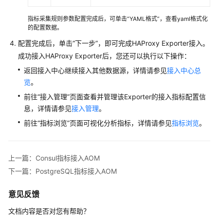
指标采集规则参数配置完成后，可单击“YAML格式”，查看yaml格式化
接
的配置数据。
入
AOM（新
配置完成后，单击“下一步”，即可完成HAProxy Exporter接入。
版）
成功接入HAProxy Exporter后，您还可以执行以下操作：
返回接入中心继续接入其他数据源，详情请参见
接入中心总
接
览
。
入
AOM
前往“接入管理”页面查看并管理该Exporter的接入指标配置信
总
息，详情请参见
接入管理
。
览
前往“指标浏览”页面可视化分析指标，详情请参见
指标浏览
。
管
理
上一篇：Consul指标接入AOM
采
下一篇：PostgreSQL指标接入AOM
集
器
底
意见反馈
座
文档内容是否对您有帮助？
UniAgent