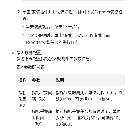
（2.0）
单击“安装插件并测试连通性”，即可下发Exporter安装任
（吉
务。
隆
坡
当安装成功后，单击“下一步”。
区
当安装失败时，单击“查看日志”，可以查看当前
域）
Exporter安装任务的执行日志。
产
接入规则配置。
品
参考下表配置指标接入规则相关参数信息。
介
表2
参数配置表
绍
操作
参数
说明
快
速
指标
指标采集间
指标采集的周期，单位为秒（s），默
入
采集
隔（秒）
认为60s，可选择10、30和60。
门
规则
指标采集超
执行指标采集任务的超时时间，单位
通
时时间
为秒（s），默认为60s，可选择10、
过
（秒）
30和60。
IAM