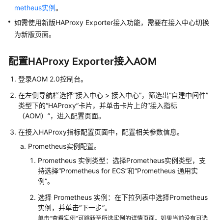
说
metheus实例
。
明
如需使用新版HAProxy Exporter接入功能，需要在接入中心切换
快
为新版页面。
速
入
配置HAProxy Exporter接入AOM
门
登录AOM 2.0控制台。
用
在左侧导航栏选择“接入中心 > 接入中心”，筛选出“自建中间件”
户
类型下的“HAProxy”卡片，并单击卡片上的“接入指标
指
（AOM）”，进入配置页面。
南
在接入HAProxy指标配置页面中，配置相关参数信息。
最
Prometheus实例配置。
佳
Prometheus 实例类型：选择Prometheus实例类型，支
实
持选择“Prometheus for ECS”和“Prometheus 通用实
践
例”。
选择 Prometheus 实例：在下拉列表中选择Prometheus
API
实例，并单击“下一步”。
参
单击“查看实例”可跳转至所选实例的详情页面。如果当前没有可选