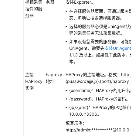
指标采集
务器
安装Exporter。
更
插件的服
在选择服务器页面，可通过服务器I
多
务器
态、IP地址搜索选择服务器。
文
选择的服务器必须是UniAgent
档
建的采集任务无法采集数据。
如果没有您需要的服务器，可能是
用
UniAgent，需要先
安装UniAgent
，
户
1.1.3 及以上，如果低于此版本，请
指
本。
南
（1.0）
连接
haproxy
HAProxy的连接地址。格式：http://{
（吉
HAProxy
地址
{
password
}@{
ip
}:{port}/haproxy_s
隆
实例
坡
{username}：HAProxy的用户名。
区
{password}：HAProxy的密码。
域）
{ip}:{port}：HAProxy的IP地
10.0.0.1:3306。
用
户
填写示例：
指
http://admin:**********@10.0.0.1
南