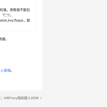
y对应的值。参数值不能包
，“(”,“)”。
el_key为app，配
数据。
接入管理
。
：HAProxy指标接入AOM