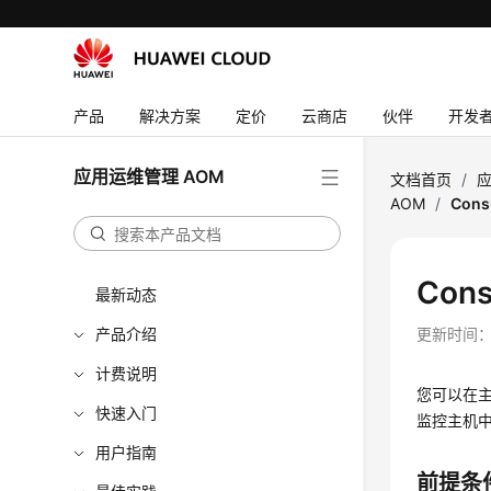
产品
解决方案
定价
云商店
伙伴
开发
应用运维管理 AOM
文档首页
/
应
AOM
/
Con
Con
最新动态
产品介绍
更新时间
计费说明
您可以在主
快速入门
监控主机中
用户指南
前提条