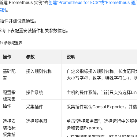
“新建 Prometheus 实例”去
创建“Prometheus for ECS”或“Prometheus
实例
。
装插件并测试连通性。
参考下表配置安装插件相关参数信息。
表1
参数配置表
操作
参数
说明
基础配
接入规则名称
自定义指标接入规则名称。长度范围为
置
大小写字母，数字，特殊字符(_-)，
配置指
操作系统
主机的操作系统，当前只支持选择Lin
标采集
插件
采集插件
采集插件默认Consul Exporter
选择安
选择服务器
单击“选择服务器”，选择运行中的服
装指标
务和安装Exporter。
采集插
在选择服务器页面，可通过服务器I