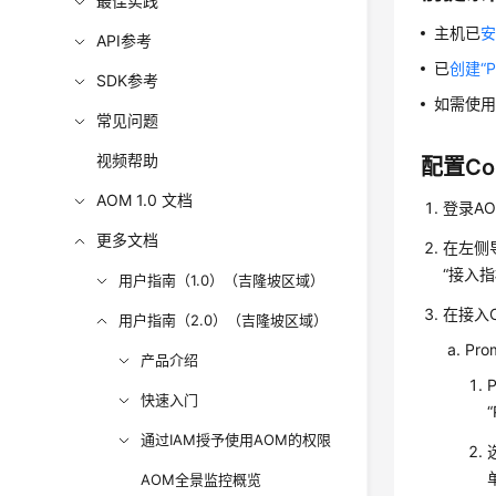
最佳实践
主机已
安
API参考
已
创建“P
SDK参考
如需使用
常见问题
视频帮助
配置Con
AOM 1.0 文档
登录AO
更多文档
在左侧导
“接入
用户指南（1.0）（吉隆坡区域）
在接入
用户指南（2.0）（吉隆坡区域）
Pr
产品介绍
快速入门
通过IAM授予使用AOM的权限
AOM全景监控概览