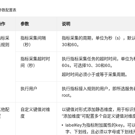
参数配置表
操作
参数
说明
指标采
指标采集间隔
指标采集的周期，单位为秒（s），默认为
集规则
（秒）
30和60。
指标采集超时时
执行指标采集任务的超时时间，单位为
间（秒）
60s，可选择10、30和60。
超时时间必须小于或等于采集周期。
执行用户
执行指标接入规则的用户，即所选服务
root。
其他配
自定义键值对维
以键值对形式添加静态维度，用于标识
置
度
“添加维度”可配置多个自定义键值对维
labelKey为指标附加属性的key
字、下划线，且必须以字母或下划线