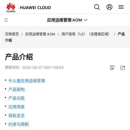
应用运维管理 AOM
文档首页
/
应用运维管理 AOM
/
用户指南（1.0）（吉隆坡区域）
/
产品
介绍
最
产品介绍
新
动
更新时间：
2025-08-07 GMT+08:00
态
什么是应用运维管理
产
产品架构
品
介
产品功能
绍
应用场景
指标总览
计
费
约束与限制