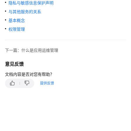
说
隐私与敏感信息保护声明
明
与其他服务的关系
快
基本概念
速
权限管理
入
门
下一篇：什么是应用运维管理
用
户
意见反馈
指
南
文档内容是否对您有帮助？
提供反馈
最
佳
实
践
API
参