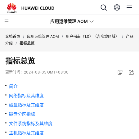
应用运维管理 AOM
文档首页
/
应用运维管理 AOM
/
用户指南（1.0）（吉隆坡区域）
/
产品
介绍
/
指标总览
最
指标总览
新
动
更新时间：
2024-08-05 GMT+08:00
态
简介
产
网络指标及其维度
品
介
磁盘指标及其维度
绍
磁盘分区指标
文件系统指标及其维度
计
费
主机指标及其维度