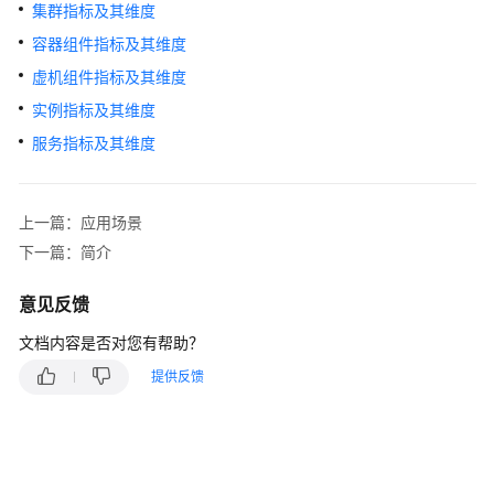
说
集群指标及其维度
明
容器组件指标及其维度
快
虚机组件指标及其维度
速
实例指标及其维度
入
服务指标及其维度
门
用
上一篇：应用场景
户
指
下一篇：简介
南
意见反馈
最
文档内容是否对您有帮助？
佳
实
提供反馈
践
API
参