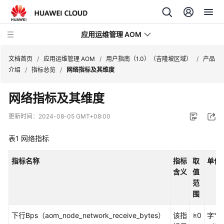
应用运维管理 AOM
文档首页
/
应用运维管理 AOM
/
用户指南（1.0）（吉隆坡区域）
/
产品
介绍
/
指标总览
/
网络指标及其维度
最
网络指标及其维度
新
动
更新时间：
2024-08-05 GMT+08:00
态
表1
网络指标
产
品
指标名称
指标
取
单位
介
含义
值
绍
范
围
计
费
下行Bps（aom_node_network_receive_bytes）
该指
≥0
字节