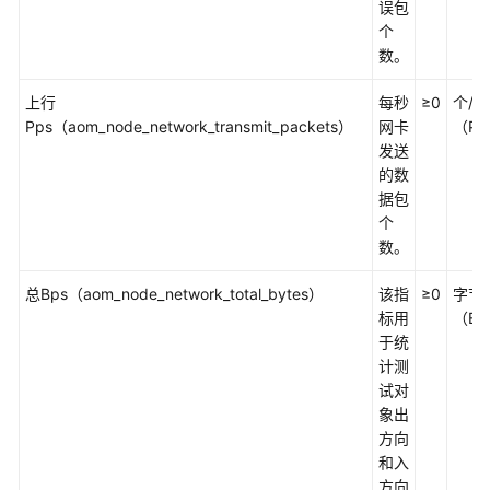
误包
更
个
多
数。
文
档
上行
每秒
≥0
个/秒
Pps（aom_node_network_transmit_packets）
网卡
（Pa
用
发送
户
的数
指
据包
南
个
（1.0）
数。
（吉
总Bps（aom_node_network_total_bytes）
该指
≥0
字节
隆
标用
（By
坡
于统
区
计测
域）
试对
象出
产
方向
品
和入
介
方向
绍