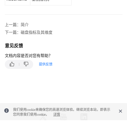
应
用
上一篇：简介
场
景
下一篇：磁盘指标及其维度
指
意见反馈
标
文档内容是否对您有帮助？
总
览
提供反馈
简
介
网
络
指
我们使用cookie来确保您的高速浏览体验。继续浏览本站，即表示
标
您同意我们使用cookie。
详情
及
其