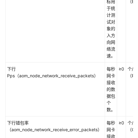
说
标用
（By
明
于统
计测
快
试对
速
象的
入
入方
门
向网
络流
用
速。
户
下行
每秒
≥0
个/秒
指
Pps（aom_node_network_receive_packets）
网卡
（Pa
南
接收
的数
最
据包
佳
个
实
数。
践
下行错包率
每秒
≥0
个/秒
API
（aom_node_network_receive_error_packets）
网卡
（Co
参
接收