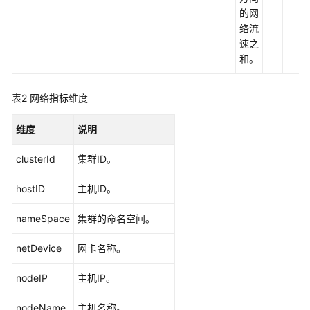
的网
络流
什
速之
么
和。
是
应
用
表2
网络指标维度
运
维
维度
说明
管
理
clusterId
集群ID。
产
hostID
主机ID。
品
架
nameSpace
集群的命名空间。
构
netDevice
网卡名称。
产
nodeIP
品
主机IP。
功
nodeName
主机名称。
能