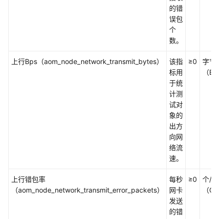
考
的错
误包
SDK
个
参
数。
考
上行Bps（aom_node_network_transmit_bytes）
该指
≥0
字节
常
标用
（By
见
于统
问
计测
题
试对
象的
视
出方
频
向网
帮
络流
助
速。
AOM
上行错包率
每秒
≥0
个/秒
1.0
（aom_node_network_transmit_error_packets）
网卡
（Co
文
发送
档
的错