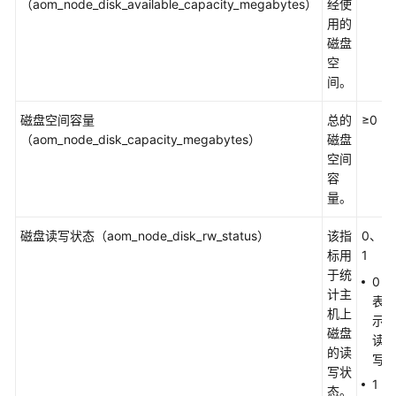
说
（aom_node_disk_available_capacity_megabytes）
经使
明
用的
磁盘
快
空
速
间。
入
门
磁盘空间容量
总的
≥0
（aom_node_disk_capacity_megabytes）
磁盘
空间
用
容
户
量。
指
南
磁盘读写状态（aom_node_disk_rw_status）
该指
0、
标用
1
最
于统
佳
0
计主
实
表
机上
践
示
磁盘
读
的读
API
写
写状
参
1
态。