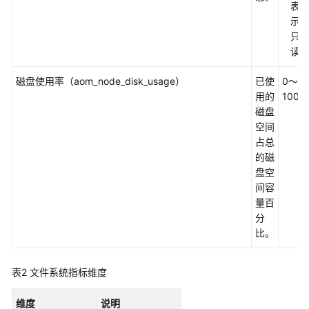
考
表
示
SDK
只
参
读
考
磁盘使用率（aom_node_disk_usage）
已使
0～
常
用的
100
见
磁盘
问
空间
题
占总
的磁
视
盘空
频
间容
帮
量百
助
分
比。
AOM
1.0
表2
文件系统指标维度
文
档
维度
说明