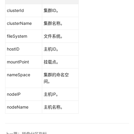
更
clusterId
集群ID。
多
文
clusterName
集群名称。
档
fileSystem
文件系统。
用
户
hostID
主机ID。
指
南
mountPoint
挂载点。
（1.0）
（吉
nameSpace
集群的命名空
隆
间。
坡
区
nodeIP
主机IP。
域）
nodeName
主机名称。
产
品
介
上一篇：磁盘分区指标
绍