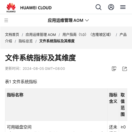
应用运维管理 AOM
文档首页
/
应用运维管理 AOM
/
用户指南（1.0）（吉隆坡区域）
/
产品
介绍
/
指标总览
/
文件系统指标及其维度
最
文件系统指标及其维度
新
动
更新时间：
2024-08-05 GMT+08:00
态
表1
文件系统指标
产
品
指标名称
指标
取
介
含义
值
绍
范
围
计
费
可用磁盘空间
还未
≥0