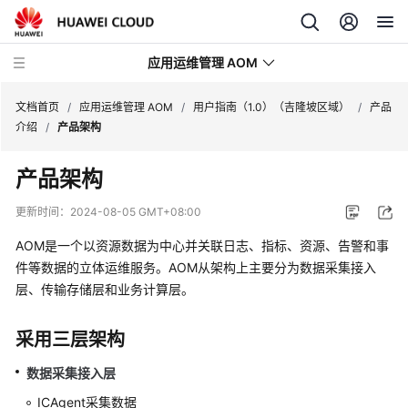
应用运维管理 AOM
文档首页
/
应用运维管理 AOM
/
用户指南（1.0）（吉隆坡区域）
/
产品
介绍
/
产品架构
最
产品架构
新
动
更新时间：
2024-08-05 GMT+08:00
态
AOM是一个以资源数据为中心并关联日志、指标、资源、告警和事
产
件等数据的立体运维服务。AOM从架构上主要分为数据采集接入
品
层、传输存储层和业务计算层。
介
绍
采用三层架构
计
数据采集接入层
费
ICAgent采集数据