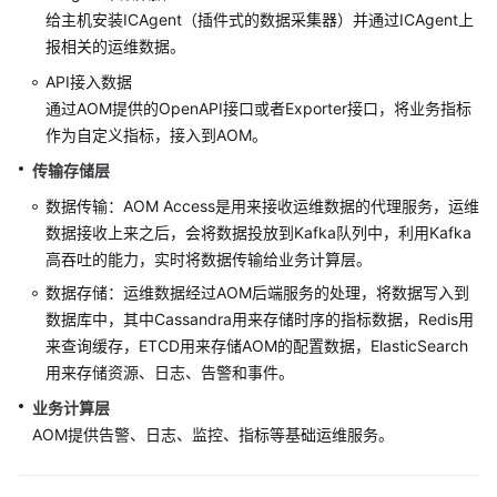
说
给主机安装ICAgent（插件式的数据采集器）并通过ICAgent上
明
报相关的运维数据。
快
API接入数据
速
通过AOM提供的OpenAPI接口或者Exporter接口，将业务指标
入
作为自定义指标，接入到AOM。
门
传输存储层
用
数据传输：AOM Access是用来接收运维数据的代理服务，运维
户
数据接收上来之后，会将数据投放到Kafka队列中，利用Kafka
指
高吞吐的能力，实时将数据传输给业务计算层。
南
数据存储：运维数据经过AOM后端服务的处理，将数据写入到
数据库中，其中Cassandra用来存储时序的指标数据，Redis用
最
来查询缓存，ETCD用来存储AOM的配置数据，ElasticSearch
佳
用来存储资源、日志、告警和事件。
实
践
业务计算层
AOM提供告警、日志、监控、指标等基础运维服务。
API
参