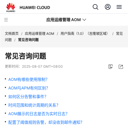
应用运维管理 AOM
文档首页
/
应用运维管理 AOM
/
用户指南（1.0）（吉隆坡区域）
/
常见
问题
/
常见咨询问题
最
常见咨询问题
新
动
更新时间：
2025-08-07 GMT+08:00
态
AOM有哪些使用限制？
产
AOM与APM有何区别？
品
介
如何区分告警和事件？
绍
时间范围和统计周期的关系？
AOM展示的日志是否为实时日志？
计
费
配置了阈值规则告警，却没收到邮件通知？