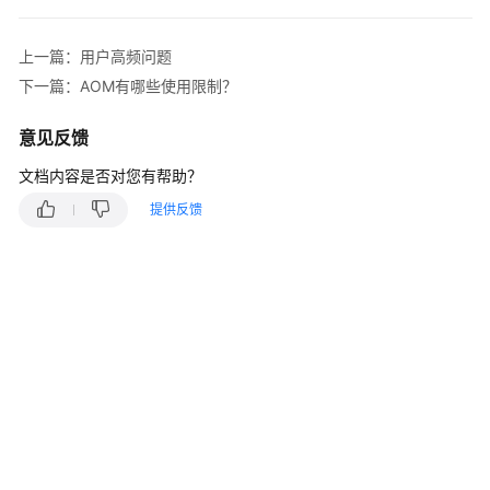
说
明
上一篇：用户高频问题
快
下一篇：AOM有哪些使用限制？
速
入
意见反馈
门
文档内容是否对您有帮助？
用
提供反馈
户
指
南
最
佳
实
践
API
参