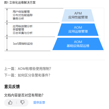
说
图1
立体化运维解决方案
明
快
速
入
门
用
户
指
南
上一篇：AOM有哪些使用限制？
最
下一篇：如何区分告警和事件？
佳
实
意见反馈
践
文档内容是否对您有帮助？
API
提供反馈
参