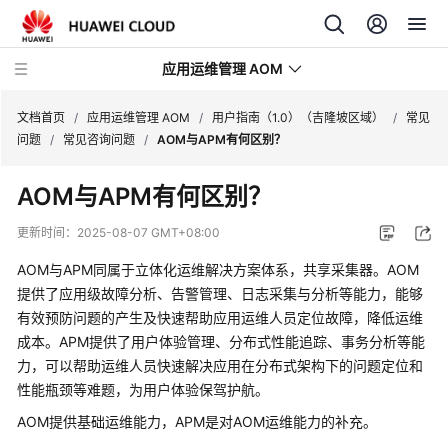
应用运维管理 AOM
文档首页
/
应用运维管理 AOM
/
用户指南（1.0）（吉隆坡区域）
/
常见
问题
/
常见咨询问题
/
AOM与APM有何区别？
最
AOM与APM有何区别？
新
动
更新时间：
2025-08-07 GMT+08:00
态
AOM与APM同属于立体化运维解决方案体系，共享采集器。AOM
产
提供了应用级故障分析、告警管理、日志采集与分析等能力，能够
品
有效预防问题的产生及快速帮助应用运维人员定位故障，降低运维
介
成本。APM提供了用户体验管理、分布式性能追踪、事务分析等能
绍
力，可以帮助运维人员快速解决应用在分布式架构下的问题定位和
性能瓶颈等难题，为用户体验保驾护航。
计
AOM提供基础运维能力，APM是对AOM运维能力的补充。
费