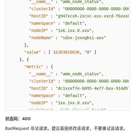
"__name__"
:
"amm_node_status"
,
询
"clusterId"
:
"00000000-0000-0000-0000-00000
区
"hostID"
:
"g947xcxh-2xcxc-xxx-xxcd-f6xxx85"
间
"nameSpace"
:
"default"
,
数
"nodeIP"
:
"1x6.1xx.0.xxx"
,
据
"nodeName"
:
"sdxx-jxxxgksi-axx"
}
,
GET
"value"
方
:
[
16303810036
,
"0"
]
法
}
,
{
查
"metric"
:
{
询
"__name__"
:
"amm_node_status"
,
瞬
"clusterId"
:
"00000000-0000-0000-0000-00000
时
"hostID"
:
"dc1xxxf7e-b095-4e77-bxx-914dhlxx
数
"nameSpace"
:
"default"
,
据
"nodeIP"
:
"1xx.1xx.0.xxx"
,
"nodeName"
:
"sds-jixxxsi-texxt"
（推
}
,
状态码：400
荐）
"value"
:
[
1630381536
,
"0"
]
POST
BadRequest 非法请求。建议直接修改该请求，不要重试该请求。
}
]
方