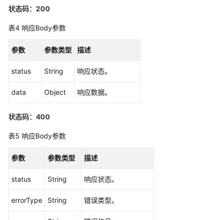
状态码：200
更
多
表4
响应Body参数
文
档
参数
参数类型
描述
用
status
String
响应状态。
户
指
data
Object
响应数据。
南
（1.0）
状态码：400
（吉
隆
表5
响应Body参数
坡
区
参数
参数类型
描述
域）
status
String
响应状态。
用
户
errorType
String
错误类型。
指
南