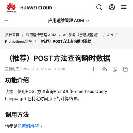
应用运维管理 AOM
文档首页
/
应用运维管理 AOM
/
API参考（吉隆坡区域）
/
API
/
Prometheus监控
/
（推荐）POST方法查询瞬时数据
最
（推荐）POST方法查询瞬时数据
新
动
更新时间：
2025-08-07 GMT+08:00
态
功能介绍
产
该接口使用POST方法查询PromQL(Prometheus Query
品
Language) 在特定时间点下的计算结果。
介
绍
调用方法
计
请参见
如何调用API
。
费