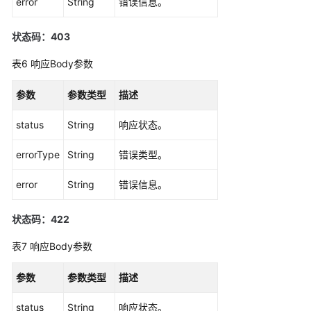
error
String
错误信息。
（2.0）
（吉
状态码：403
隆
坡
表6
响应Body参数
区
域）
参数
参数类型
描述
API
status
String
响应状态。
参
考
errorType
String
错误类型。
（吉
error
隆
String
错误信息。
坡
区
状态码：422
域）
表7
响应Body参数
使
参数
用
参数类型
描述
前
status
String
响应状态。
必