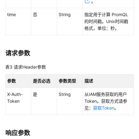
考
。
time
SDK
否
String
指定用于计算 PromQL
参
的时间戳。Unix时间戳
考
格式，单位：秒。
常
见
请求参数
问
题
表3
请求Header参数
视
参数
是否必选
参数类型
描述
频
帮
X-Auth-
是
String
从IAM服务获取的用户
助
Token
Token。获取方式请参
见：
获取Token
。
AOM
1.0
文
响应参数
档