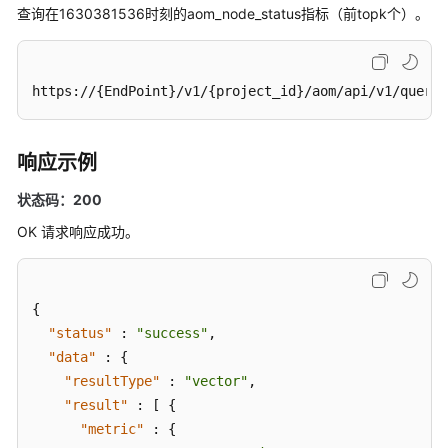
查询在1630381536时刻的aom_node_status指标（前topk个）。
Prometheus
监
控
https://{EndPoint}/v1/{project_id}/aom/api/v1/query?
GET
方
法
响应示例
查
状态码：200
询
区
OK 请求响应成功。
间
数
据
{
"status"
（推
:
"success"
,
荐）
"data"
:
{
POST
"resultType"
:
"vector"
,
方
"result"
:
[
{
法
"metric"
:
{
查