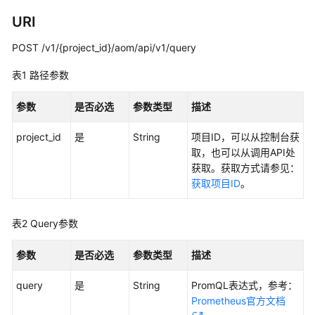
说
明
URI
POST /v1/{project_id}/aom/api/v1/query
快
速
表1
路径参数
入
门
参数
是否必选
参数类型
描述
用
project_id
是
String
项目ID，可以从控制台获
户
取，也可以从调用API处
指
获取。获取方式请参见：
南
获取项目ID
。
最
佳
表2
Query参数
实
践
参数
是否必选
参数类型
描述
API
query
是
String
PromQL表达式，参考：
参
Prometheus官方文档