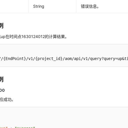
String
错误信息。
例
up在时间点1630124012的计算结果。
//{EndPoint}/v1/{project_id}/aom/api/v1/query?query=up&t
例
00
响应成功。