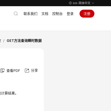
Intl-简体中文
联系我们
文档
控制台
登录
注册
控
/
GET方法查询瞬时数据
分享
查看PDF
点下的计算结果。