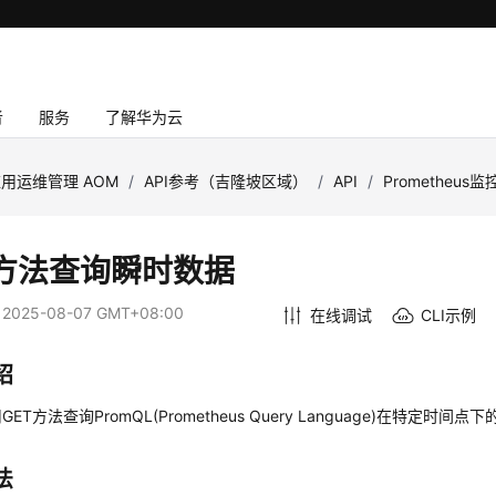
者
服务
了解华为云
用运维管理 AOM
/
API参考（吉隆坡区域）
/
API
/
Prometheus监
T方法查询瞬时数据
：
2025-08-07 GMT+08:00
在线调试
CLI示例
绍
ET方法查询PromQL(Prometheus Query Language)在特定时间
法