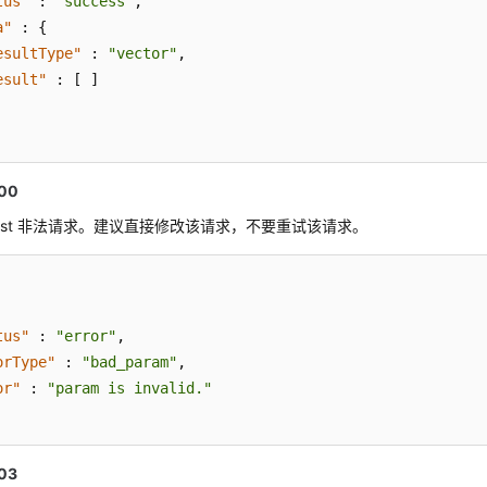
tus"
:
"success"
,
a"
:
{
esultType"
:
"vector"
,
esult"
:
[
]
00
quest 非法请求。建议直接修改该请求，不要重试该请求。
tus"
:
"error"
,
orType"
:
"bad_param"
,
or"
:
"param is invalid."
03