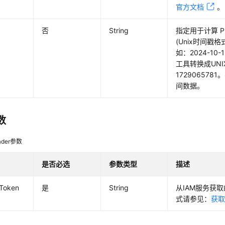
官方文档
。
否
String
指定用于计算 P
(Unix时间戳
如：2024-10-
工具转换成UN
17290657
间数据。
数
der参数
是否必选
参数类型
描述
-Token
是
String
从IAM服务获取
式请参见：
获取