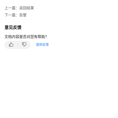
说
明
上一篇：返回结果
下一篇：告警
快
速
意见反馈
入
门
文档内容是否对您有帮助？
提供反馈
用
户
指
南
最
佳
实
践
API
参