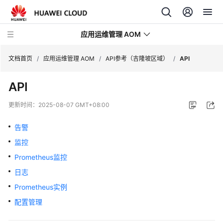
应用运维管理 AOM
文档首页
/
应用运维管理 AOM
/
API参考（吉隆坡区域）
/
API
API
最
新
更新时间：
2025-08-07 GMT+08:00
动
态
告警
监控
产
品
Prometheus监控
介
日志
绍
Prometheus实例
计
配置管理
费