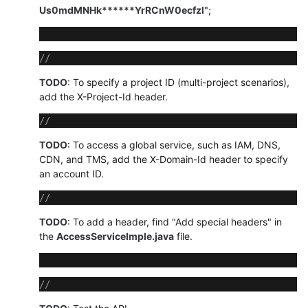
域）
Us0mdMNHk******YrRCnW0ecfzl
";
API
参
//
考
TODO
: To specify a project ID (multi-project scenarios),
（安
add the X-Project-Id header.
卡
拉
//
区
TODO
: To access a global service, such as IAM, DNS,
域）
CDN, and TMS, add the X-Domain-Id header to specify
an account ID.
用
户
//
指
TODO
: To add a header, find "Add special headers" in
南
the
AccessServiceImple.java
file.
（1.0）
（联
盟
区
//
域）