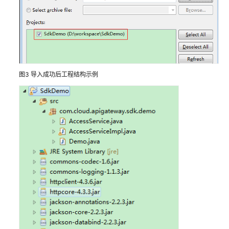
读
API
概
览
图3
导入成功后工程结构示例
如
何
调
用
API
构
造
请
求
认
证
鉴