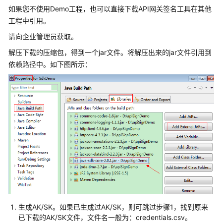
考
如果您不使用Demo工程，也可以直接下载API网关签名工具在其他
工程中引用。
SDK
参
请向企业管理员获取。
考
解压下载的压缩包，得到一个jar文件。将解压出来的jar文件引用到
依赖路径中。如下图所示：
常
见
问
题
视
频
帮
助
AOM
1.0
文
生成AK/SK。如果已生成过AK/SK，则可跳过步骤1，找到原来
档
已下载的AK/SK文件，文件名一般为：credentials.csv。