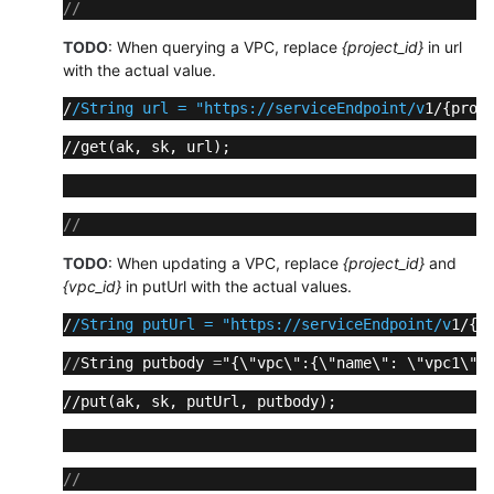
//
TODO
: When querying a VPC, replace
{project_id}
in url
责
with the actual value.
任
共
/
/String url = "https:/
/serviceEndpoint/v
1/{proj
担
//get(ak, sk, url); 
云
服
务
//
等
TODO
: When updating a VPC, replace
{project_id}
and
级
{vpc_id}
in putUrl with the actual values.
协
议
/
/String putUrl = "https:/
/serviceEndpoint/v
1/{p
（SLA）
/
/
String putbody 
=
"{\"vpc\":{\"name\": \"vpc1\",
白
//put(ak, sk, putUrl, putbody); 
皮
书
资
//
源