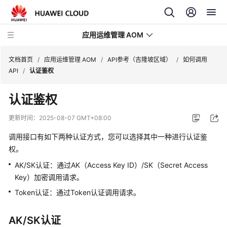
应用运维管理 AOM
文档首页
/
应用运维管理 AOM
/
API参考（吉隆坡区域）
/
如何调用
API
/
认证鉴权
最
认证鉴权
新
动
更新时间：
2025-08-07 GMT+08:00
态
调用接口有如下两种认证方式，您可以选择其中一种进行认证鉴
产
权。
品
AK/SK认证：通过AK（Access Key ID）/SK（Secret Access
介
Key）加密调用请求。
绍
Token认证：通过Token认证调用请求。
计
费
AK/SK认证