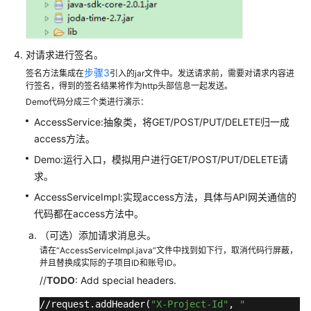
权
返
对请求进行签名。
回
步骤3
签名方法集成在
引入的jar文件中。发送请求前，需要对请求内容进
结
行签名，得到的签名结果将作为http头部信息一起发送。
果
Demo代码分成三个类进行演示：
API
AccessService:抽象类，将GET/POST/PUT/DELETE归一成
access方法。
应
Demo:运行入口，模拟用户进行GET/POST/PUT/DELETE请
用
求。
示
AccessServiceImpl:实现access方法，具体与API网关通信的
例
代码都在access方法中。
权
（可选）添加请求消息头。
限
请在“AccessServiceImpl.java”文件中找到如下行，取消代码行屏蔽，
策
并且替换成实际的子项目ID和账号ID。
略
//
TODO
: Add special headers.
和
//request.addHeader(
"X-Project-Id"
, 
"
授