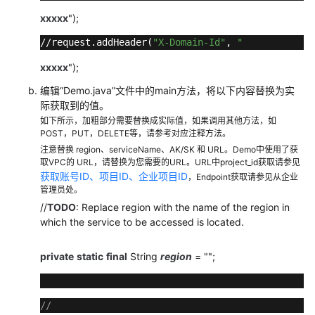
权
xxxxx
");
项
//request.addHeader(
"X-Domain-Id"
, 
"
附
xxxxx
");
录
编辑“Demo.java”文件中的main方法，将以下内容替换为实
际获取到的值。
修
如下所示，加粗部分需要替换成实际值，如果调用其他方法，如
订
POST，PUT，DELETE等，请参考对应注释方法。
记
注意替换 region、serviceName、AK/SK 和 URL。Demo中使用了获
录
取VPC的 URL，请替换为您需要的URL。URL中project_id获取请参见
获取账号ID、项目ID、企业项目ID
，Endpoint获取请参见从企业
用
管理员处。
户
//
TODO
: Replace region with the name of the region in
指
which the service to be accessed is located.
南
（阿
private
static
final
String
region
= "";
布
扎
比
//
区