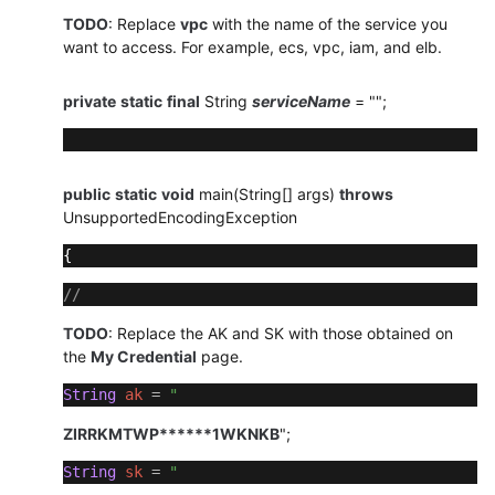
域）
TODO
: Replace
vpc
with the name of the service you
want to access. For example, ecs, vpc, iam, and elb.
API
参
private
static
final
String
serviceName
= "";
考
（阿
布
扎
public
static
void
main(String[] args)
throws
比
UnsupportedEncodingException
区
{ 
域）
//
用
TODO
: Replace the AK and SK with those obtained on
户
the
My Credential
page.
指
南
String
ak
=
"
（安
ZIRRKMTWP******1WKNKB
";
卡
拉
String
sk
=
"
区