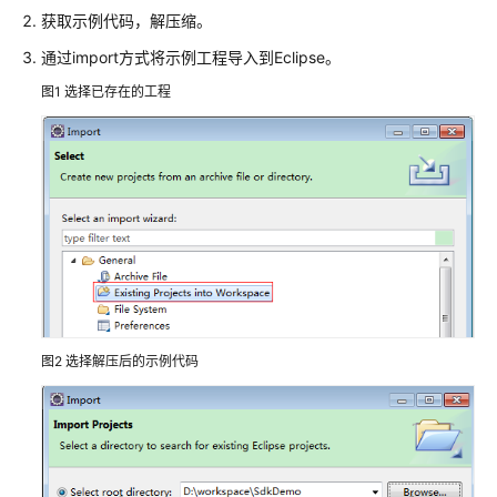
获取示例代码，解压缩。
（2.0）
（吉
通过import方式将示例工程导入到Eclipse。
隆
图1
选择已存在的工程
坡
区
域）
API
参
考
（吉
隆
坡
区
图2
选择解压后的示例代码
域）
使
用
前
必