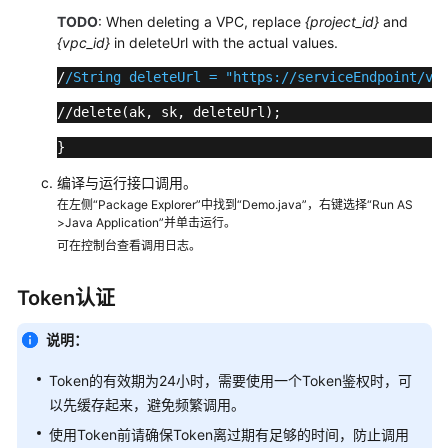
TODO
: When deleting a VPC, replace
{project_id}
and
{vpc_id}
in deleteUrl with the actual values.
支
持
/
/String deleteUrl = "https:/
/serviceEndpoint/v
1
区
域
//delete(ak, sk, deleteUrl); 
}
系
统
编译与运行接口调用。
权
在左侧“Package Explorer”中找到“Demo.java”，右键选择“Run AS
限
>Java Application”并单击运行。
可在控制台查看调用日志。
Token认证
说明：
Token的有效期为24小时，需要使用一个Token鉴权时，可
以先缓存起来，避免频繁调用。
使用Token前请确保Token离过期有足够的时间，防止调用