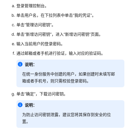
登录管理控制台。
更
多
单击用户名，在下拉列表中单击“我的凭证”。
文
单击“管理访问密钥”。
档
单击“新增访问密钥”，进入“新增访问密钥”页面。
用
输入当前用户的登录密码。
户
指
通过邮箱或者手机进行验证，输入对应的验证码。
南
说明：
（1.0）
（吉
在统一身份服务中创建的用户，如果创建时未填写邮
隆
箱或者手机号，则只需校验登录密码。
坡
区
单击“确定”，下载访问密钥。
域）
说明：
用
为防止访问密钥泄露，建议您将其保存到安全的位
户
置。
指
南