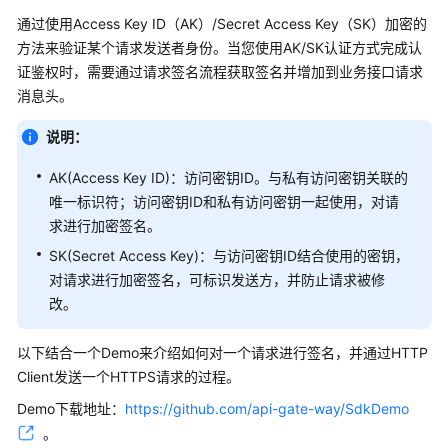
说
明
通过使用Access Key ID（AK）/Secret Access Key（SK）加密的
方法来验证某个请求发送者身份。当您使用AK/SK认证方式完成认
快
证鉴权时，需要通过请求签名流程获取签名并增加到业务接口请求
速
消息头。
入
门
说明：
AK(Access Key ID)：访问密钥ID。与私有访问密钥关联的
用
唯一标识符；访问密钥ID和私有访问密钥一起使用，对请
户
指
求进行加密签名。
南
SK(Secret Access Key)：与访问密钥ID结合使用的密钥，
对请求进行加密签名，可标识发送方，并防止请求被修
最
改。
佳
实
以下结合一个Demo来介绍如何对一个请求进行签名，并通过HTTP
践
Client发送一个HTTPS请求的过程。
API
Demo下载地址：
https://github.com/api-gate-way/SdkDemo
参
。