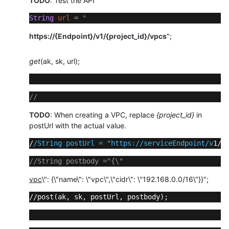
TODO
: Test the API
API（联
String
url
=
"
盟
https://{Endpoint}/v1/{project_id}/vpcs
";
区
域）
get
(ak, sk, url);
用
户
指
//
南
TODO
: When creating a VPC, replace
{project_id}
in
（2.0）
postUrl with the actual value.
（联
盟
/
/String postUrl = "https:/
/serviceEndpoint/v
1/{
区
//String postbody ="{\"
域）
vpc
\": {\"name\": \"vpc\",\"cidr\": \"192.168.0.0/16\"}}";
通
//post(ak, sk, postUrl, postbody); 
用
参
考