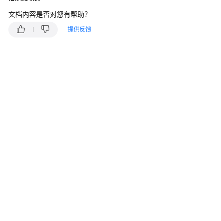
快
文档内容是否对您有帮助？
速
入
提供反馈
门
用
户
指
南
最
佳
实
践
API
参
考
常