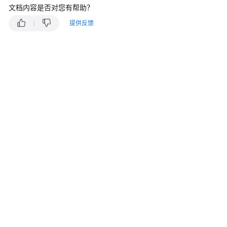
快
文档内容是否对您有帮助？
速
提供反馈
入
门
用
户
指
南
最
佳
实
践
API
参
考
常