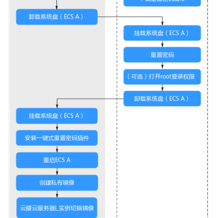
更
规
格
操
作
系
统/
镜
像
远
程
登
录
密
码
网