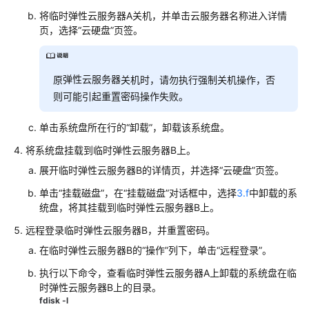
担
将临时
弹性云服务器
A关机，并单击云服务器名称进入详情
页，选择“云硬盘”页签。
云
服
务
弹性云服务器
原
关机时，请勿执行强制关机操作，否
等
级
则可能引起重置密码操作失败。
协
议
单击系统盘所在行的“卸载”，卸载该系统盘。
（SLA）
将系统盘挂载到临时
弹性云服务器
B上。
展开临时
弹性云服务器
B的详情页，并选择“云硬盘”页签。
白
皮
单击“挂载磁盘”，在“挂载磁盘”对话框中，选择
3.f
中卸载的系
书
统盘，将其挂载到临时
弹性云服务器
B上。
资
远程登录临时
弹性云服务器
B，并重置密码。
源
在临时
弹性云服务器
B的“操作”列下，单击“远程登录”。
支
执行以下命令，查看临时
弹性云服务器
A上卸载的系统盘在临
持
时
弹性云服务器
B上的目录。
区
fdisk -l