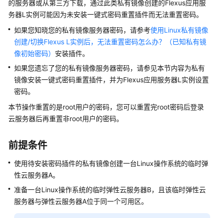
的服务器或从第三方下载，通过此类私有镜像创建的
Flexus应用服
快
务器L实例
可能因为未安装一键式密码重置插件而无法重置密码。
速
入
如果您知晓您的私有镜像服务器密码，请参考
使用Linux私有镜像
门
创建/切换Flexus L实例后，无法重置密码怎么办？（已知私有镜
像初始密码）
安装插件。
用
如果您遗忘了您的私有镜像服务器密码，请参见本节内容为私有
户
镜像安装一键式密码重置插件，并为
Flexus应用服务器L实例
设置
指
南
密码。
本节操作重置的是root用户的密码，您可以重置完root密码后登录
最
云服务器
后再重置非root用户的密码。
佳
实
前提条件
践
使用待安装密码插件的私有镜像创建一台Linux操作系统的临时
弹
API
性云服务器
A。
参
考
准备一台Linux操作系统的临时
弹性云服务器
B，且该临时
弹性云
服务器
与
弹性云服务器
A位于同一个可用区。
常