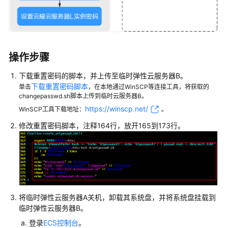
络
云
硬
盘
操作步骤
视
下载重置密码的脚本，并上传至临时
弹性云服务器
B。
频
下载重置密码脚本
单击
，在本地通过WinSCP等连接工具，将获取的
帮
changepasswd.sh脚本上传到临时云服务器B。
助
https://winscp.net/
WinSCP工具下载地址：
。
修改重置密码脚本，注释164行，放开165到173行。
通
用
参
考
责
将临时
弹性云服务器
A关机，卸载其系统盘，并将系统盘挂载到
任
临时
弹性云服务器
B。
共
登录
ECS控制台
。