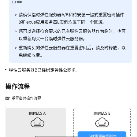
见
问
请确保临时弹性服务器A/B和待安装一键式重置密码插件
题
的
Flexus应用服务器L实例
均属于同一个区域。
产
您可以选择符合要求的已有弹性云服务器作为临时，也可
品
以重新购买一台临时弹性云服务器。
咨
重新购买的
弹性云服务器
在重置密码后，请及时释放，以
询
免继续收费。
计
弹性云服务器
B已经绑定
弹性公网IP
。
费
相
关
操作流程
图1
重置密码操作流程
创
建/
退
订
变