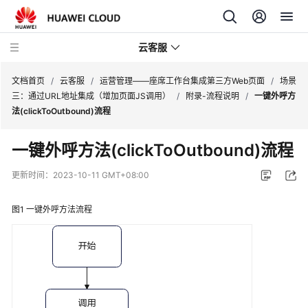
云客服
文档首页
/
云客服
/
运营管理——座席工作台集成第三方Web页面
/
场景
三：通过URL地址集成（增加页面JS调用）
/
附录-流程说明
/
一键外呼方
法(clickToOutbound)流程
产
品
一键外呼方法(clickToOutbound)流程
介
绍
更新时间：
2023-10-11 GMT+08:00
快
图1
一键外呼方法流程
速
入
门
用
户