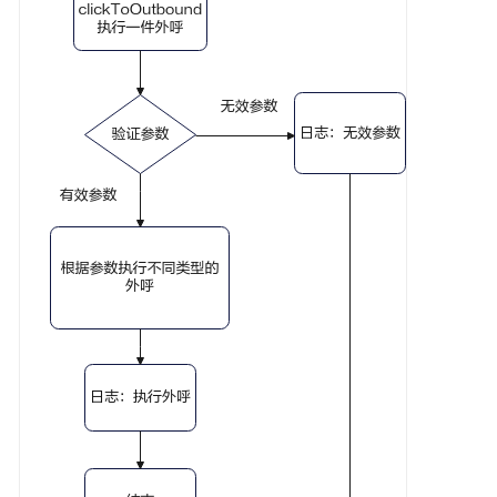
指
南
价
格
说
明
开
发
指
南
开
发
概
述
用
户