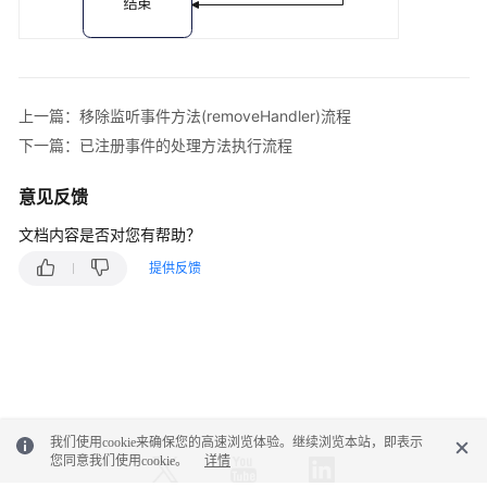
接
入
——
VOIP
音
上一篇：移除监听事件方法(removeHandler)流程
视
下一篇：已注册事件的处理方法执行流程
频
接
入
意见反馈
文档内容是否对您有帮助？
用
户
提供反馈
接
入
——
网
页
版
轻
我们使用cookie来确保您的高速浏览体验。继续浏览本站，即表示
量
您同意我们使用cookie。
详情
级