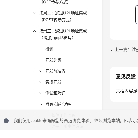
（GET传参方式）
场景二：通过URL地址集成
（POST传参方式）
场景三：通过URL地址集成
（增加页面JS调用）
概述
上一篇：注册
开发步骤
开发前准备
意见反馈
集成开发
文档内容是
测试和验证
附录-流程说明
整体工作流程
我们使用cookie来确保您的高速浏览体验。继续浏览本站，即表示您
注册监听事件方法
(addHandler)流程