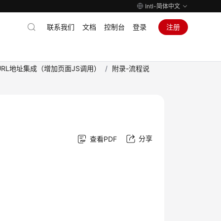
Intl-简体中文
联系我们
文档
控制台
登录
注册
RL地址集成（增加页面JS调用）
/
附录-流程说
分享
查看PDF