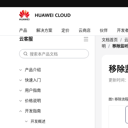
产品
解决方案
定价
云商店
伙伴
开发
云客服
文档首页
/
明
/
移除监听事
移除监
产品介绍
快速入门
更新时间
用户指南
图1
移除流
价格说明
开发指南
开发概述