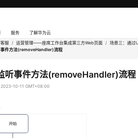
者
服务
了解华为云
云客服
/
运营管理——座席工作台集成第三方Web页面
/
场景三：通过U
件方法(removeHandler)流程
听事件方法(removeHandler)流程
：
2023-10-11 GMT+08:00
程